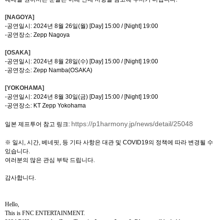
[NAGOYA]
-
공연일시
:
2024
년
8
월
26
일
(
월
) [Day] 15:00 / [Night] 19:00
-
공연장소
:
Zepp Nagoya
[OSAKA]
-
공연일시
:
2024
년
8
월
28
일
(
수
) [Day] 15:00 / [Night] 19:00
-
공연장소
:
Zepp Namba(OSAKA)
[YOKOHAMA]
-
공연일시
:
2024
년
8
월
30
일
(
금
) [Day] 15:00 / [Night] 19:00
-
공연장소
:
KT Zepp Yokohama
https://p1harmony.jp/news/detail/25048
일본 제프투어 참고 링크
:
※ 일시
,
시간
,
베네핏
,
등 기타 사항은 대관 및
COVID19
의 정책에 따라 변경될 수
있습니다
.
여러분의 많은 관심 부탁 드립니다
.
감사합니다
.
Hello,
This is FNC ENTERTAINMENT.