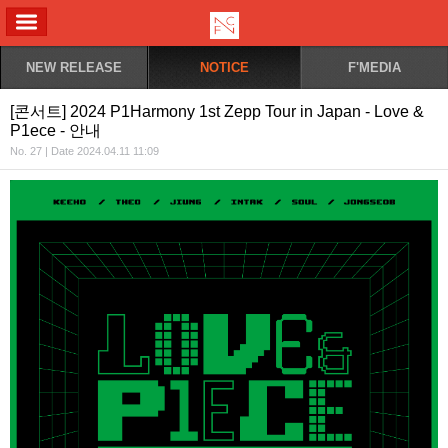
ALL MENU
NEW RELEASE
NOTICE
F'MEDIA
[콘서트] 2024 P1Harmony 1st Zepp Tour in Japan - Love &
P1ece - 안내
No. 27 | Date 2024.04.11 11:09