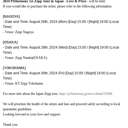
2024 P1Harmony 1st Zepp Tour in Japan - Love & P1ece -
will be held.
If you would like to purchase the ticket, please refer to the following information.
[NAGOYA]
- Date and Time: August 26th, 2024 (Mon) [Day] 15:00 / [Night] 19:00 (Local
Time)
- Venue:
Zepp Nagoya
[OSAKA]
- Date and Time: August 28th, 2024 (Wed) [Day] 15:00 / [Night] 19:00 (Local
Time)
- Venue:
Zepp Namba(OSAKA)
[YOKOHAMA]
- Date and Time: August 30th, 2024 (Fri) [Day] 15:00 / [Night] 19:00 (Local
Time)
- Venue:
KT Zepp Yokohama
For more info about the Japan Zepp tour,
https://p1harmony.jp/news/detail/25048
We will prioritize the health of the artists and fans and proceed safely according to local
quarantine guidelines.
Looking forward to your love and support.
Thank you.