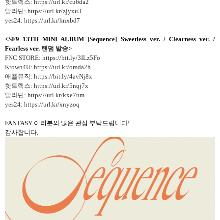
핫트랙스: https://url.kr/cu6da2
알라딘: https://url.kr/zjyxu3
yes24: https://url.kr/hnxbd7
<SF9 13TH MINI ALBUM [Sequence] Sweetless ver. / Clearness ver. /
Fearless ver.
랜덤 발송
>
FNC STORE: https://bit.ly/3ILz5Fo
Ktown4U: https://url.kr/omda2h
애플뮤직: https://bit.ly/4avNj8x
핫트랙스: https://url.kr/5nqj7x
알라딘: https://url.kr/kxe7nm
yes24: https://url.kr/xnyzoq
FANTASY
여러분의 많은 관심 부탁드립니다
!
감사합니다
.