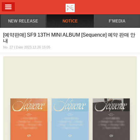
ALL MENU
NEW RELEASE
NOTICE
F'MEDIA
[예약판매] SF9 13TH MINI ALBUM [Sequence] 예약 판매 안
내
No. 27 | Date 2023.12.26 15:05