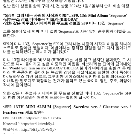
앨범은
2024
년
1
월
9
부터 순차 배송 예정입니다
.
일반 판매 상품을 함께 구매 시
,
전 상품
2024
년
1
월
8
일부터 순차 배송 예정
"SF9
이 그려 내는 사랑의 시작과 이별
".. SF9, 13th Mini Album 'Sequence'
-
딥하우스 장르 타이틀곡
'
비보라
(BIBORA)'
-
영화 같은 비주얼
X
시네마틱한 무드로 선보일
SF9
미니
13
집
'Sequence'
그룹
SF9
이 열세 번째 미니 앨범
'Sequence'
로 사랑 앞의 순수함과 이별을 노
래한다
.
SF9
의 미니
13
집
'Sequence'
는
SF9
이 그려 내는 사랑의 시작과 이별을 하나의
스토리로 담아낸 앨범이다
.
이별이라는 정해진 결말을 알고 다시 돌아가도
너를 선택하겠다는 메시지가 담겨있다
.
미니
13
집 타이틀곡
'
비보라
(BIBORA)'
는 너를 잊고 싶지만 함께했던 그 시
간으로 다시 돌아가고 싶은 이중적인 마음을
'
비보라
'
라는 단어에 담아내었
다
. 'Would you rain on me BIBORA' 'BIBORA
불어와 너에게로 휩쓸려
'
등 헤
어진 후 폭풍처럼 몰아치는 복잡한 감정을 직설적으로 표현한 것이 특징이
다
.
딥하우스 기반 장르로
,
그루비한 베이스에서 펑키한 리듬의 피아노와 다
이내믹한 멜로디로 확장되는 전개가 임팩트 있는 곡이며 영빈
,
주호
,
휘영이
작사에 참여했다
.
영화 같은 비주얼과 시네마틱한 무드로 선보일 미니
13
집
'Sequence'
는
SF9
의 한층 여유로워진 매력이 돋보이는 앨범이 될 것이다
.
<SF9 13TH MINI ALBUM [Sequence] Sweetless ver. / Clearness ver. /
Fearless ver.
세트 발송
>
FNC STORE: https://bit.ly/3ILz5Fo
Ktown4U: https://url.kr/zxb9y4
애플뮤직: http://bit.ly/3GVeXy7