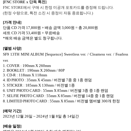
[FNC STORE x
단독 특전
]
FNC STORE
에서 구매 시 한정 미공개 포토카드를 증정해 드립니다
.
(
한정 수량으로
,
특전 소진 시 증정이 자동 종료됩니다
.)
[
가격 안내
]
단품
CD
가격
17,800
원
+
배송 금액
3,000
원
=
총
20,800
원
세트
CD
가격
53,400
원
+
무료배송
*
해외 배송 금액은 별도 청구됩니다
.
[
앨범 사양
]
SF9 13TH MINI ALBUM [Sequence] Sweetless ver. / Clearness ver. / Fearless
ver.
1. COVER : 190mm X 260mm
2. BOOKLET : 190mm X 260mm / 80P
3. CD-R : 118mm X 118mm
4. ID PHOTO : 35mm X 45mm /
버전별
7
종 중
1
종 랜덤
5. STICKER : 185mm X 130mm /
버전별
1
종
6. UNIT PHOTO CARD : 55mm X 85mm /
버전별
3
종 중
1
종 랜덤
7. SELFIE PHOTO CARD : 55mm X 85mm /
버전별
14
종 중
1
종 랜덤
8. LIMITED PHOTO CARD : 55mm X 85mm /
버전별 멤버별
300
개 한정
[
예약 기간
]
2023
년
12
월
26
일
~ 2024
년
1
월
8
일 총
14
일간
[
배송 일정
]