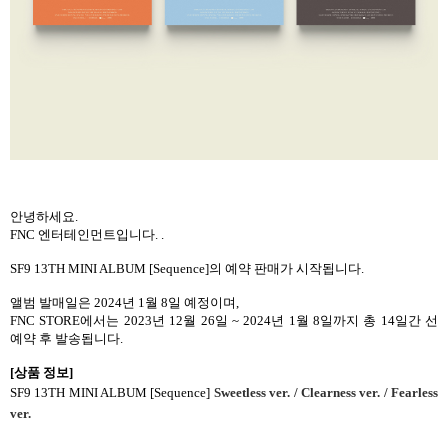
안녕하세요
.
FNC
엔터테인먼트입니다
. .
SF9 13TH MINI ALBUM [Sequence]
의 예약 판매가 시작됩니다
.
앨범 발매일은
2024
년
1
월
8
일 예정이며
,
FNC STORE
에서는
2023
년
12
월
26
일
~ 2024
년
1
월
8
일까지 총
14
일간 선
예약 후 발송됩니다
.
[
상품 정보
]
SF9 13TH MINI ALBUM [Sequence]
Sweetless ver. / Clearness ver. / Fearless
ver.