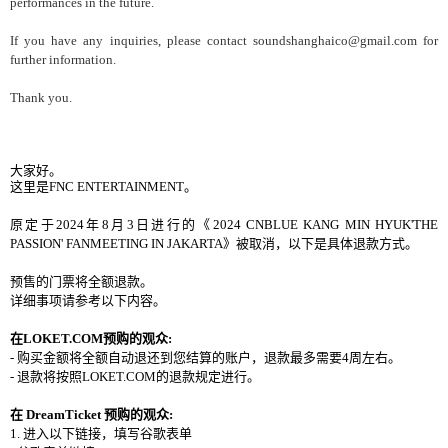
performances in the future.
If you have any inquiries, please contact soundshanghaico@gmail.com for
further information.
Thank you.
大家好。
这
里是
FNC ENTERTAINMENT
。
原定于
2024
年
8
月
3
日
进
行的《
2024 CNBLUE KANG MIN HYUK'THE
PASSION' FANMEETING IN JAKARTA
》被取消，以下是具体退款方式。
预
售的
门
票
将
全
额
退款。
详细
事
项请参
考以下
内
容。
在
LOKET.COM
预购
的
观众
:
-
购买
金
额将
全
额
自
动
退
还
到
您结
算的
账户
，退款最多需要
4
周左右。
-
退款
将
按照
LOKET.COM
的退款
规
定
进
行。
在
DreamTicket
预购
的
观众
:
1.
进
入以下
链
接，
填写
谷歌表
单