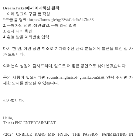
DreamTicket
에서 예매하신 관객
:
1.
아래 링크의 구글 폼 작성
*
구글 폼 링크
:
https://forms.gle/qgRWsGdefbAkZbt88
2.
구매자의 성명
,
생년월일
,
구매 좌석 입력
3.
결제 내역 확인
4.
환불 받을 계좌번호 입력
다시 한 번
,
이번 공연 취소로 기다려주신 관객 분들에게 불편을 드린 점 사
과 드립니다
.
여러분의 성원에 감사드리며
,
앞으로 더 좋은 공연으로 찾아 뵙겠습니다
.
문의 사항이 있으시다면
soundshanghaico@gmail.com
으로 연락 주시면 자
세한 안내를 받으실 수 있습니다
.
감사합니다
.
Hello,
This is FNC ENTERTAINMENT.
<2024 CNBLUE KANG MIN HYUK ‘THE PASSION’ FANMEETING IN