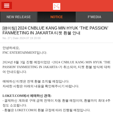
ALL MENU
NEW RELEASE
NOTICE
F'MEDIA
[팬미팅] 2024 CNBLUE KANG MIN HYUK ‘THE PASSION’
FANMEETING IN JAKARTA 티켓 환불 안내
No. 27 | Date 2024.07.19 20:00
안녕하세요
,
FNC ENTERTAINMENT
입니다
.
2024
년
8
월
3
일 진행 예정이었던
<2024 CNBLUE KANG MIN HYUK ‘THE
PASSION’ FANMEETING IN JAKARTA>
가 취소되어
,
티켓 환불 방식에 대하
여 안내드립니다
.
예매하신 티켓은 전액 환불 조치될 예정입니다
.
자세한 사항은 아래의 내용을 확인해주시기 바랍니다
.
LOKET.COM
에서 예매하신 관객
:
-
결제하신 계좌로 구매 금액 전액이 자동 환불 예정이며
,
환불까지 최대
4
주
정도 소요됩니다
.
-
환불은
LOKET.COM
의 환불 규정에 따라 진행될 예정입니다
.