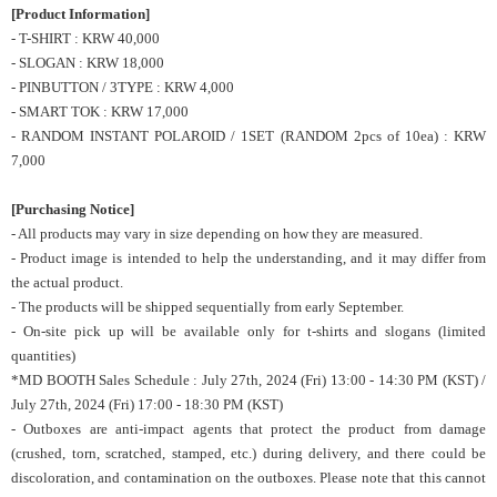
[Product Information]
- T-SHIRT : KRW 40,000
- SLOGAN : KRW 18,000
- PINBUTTON / 3TYPE : KRW 4,000
- SMART TOK : KRW 17,000
- RANDOM INSTANT POLAROID / 1SET (RANDOM 2pcs of 10ea) : KRW
7,000
[Purchasing Notice]
- All products may vary in size depending on how they are measured.
- Product image is intended to help the understanding, and it may differ from
the actual product.
- The products will be shipped sequentially from early September.
- On-site pick up will be
available
only for t-shirts and slogans (limited
quantities)
*MD BOOTH Sales Schedule : July 27th, 2024 (Fri) 13:00 - 14:30 PM (KST) /
July 27th, 2024 (Fri) 17:00 - 18:30 PM (KST)
- Outboxes are anti-impact agents that protect the product from damage
(crushed, torn, scratched, stamped, etc.) during delivery, and there could be
discoloration, and contamination on the outboxes. Please note that this cannot