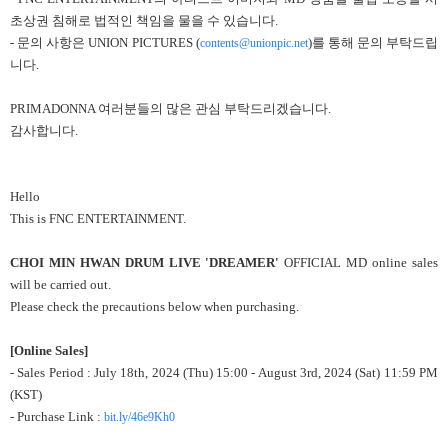
초상권 침해로 법적인 책임을 물을 수 있습니다.
- 문의 사항은 UNION PICTURES (
)를 통해 문의 부탁드립
contents@unionpic.net
니다.
PRIMADONNA 여러분들의 많은 관심 부탁드리겠습니다.
감사합니다.
Hello
This is FNC ENTERTAINMENT.
CHOI MIN HWAN DRUM LIVE 'DREAMER'
OFFICIAL MD online sales
will be carried out.
Please check the precautions below when purchasing.
[Online Sales]
- Sales Period : July 18th, 2024 (Thu) 15:00 - August 3rd, 2024 (Sat) 11:59 PM
(KST)
- Purchase Link :
bit.ly/46e9Kh0