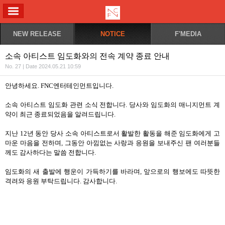
ALL MENU
NEW RELEASE
NOTICE
F'MEDIA
소속 아티스트 임도화와의 전속 계약 종료 안내
No. 27 | Date 2024.05.21 10:59
안녕하세요
. FNC
엔터테인먼트입니다
.
소속 아티스트 임도화 관련 소식 전합니다
.
당사와 임도화의 매니지먼트 계
약이 최근 종료되었음을 알려드립니다
.
지난
12
년 동안 당사 소속 아티스트로서 활발한 활동을 해준 임도화에게 고
마운 마음을 전하며
,
그동안 아낌없는 사랑과 응원을 보내주신 팬 여러분들
께도 감사하다는 말씀 전합니다
.
임도화의 새 출발에 행운이 가득하기를 바라며
,
앞으로의 행보에도 따뜻한
격려와 응원 부탁드립니다
.
감사합니다
.