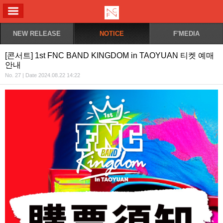
ALL MENU
NEW RELEASE
NOTICE
F'MEDIA
[콘서트] 1st FNC BAND KINGDOM in TAOYUAN 티켓 예매
안내
No. 27 | Date 2024.08.22 14:22