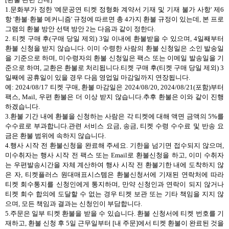
1.문화부가 정한 '예문공연 티켓 정형화 계약서 기재 및 기재 불가 사항' 제6
항 '환불·환불 메커니즘' 규정에 따르면 총 4가지 환불 규정이 있는데, 본 프로
그램의 환불 방안 선택 방안 2는 다음과 같이 정한다.
2. 티켓 구매 후(구매 당일 제외) 3일 이내에 환불받을 수 있으며, 4일째부터
환불 신청을 받지 않습니다. 이미 수령한 사람의 환불 신청일은 소인 발송일
을 기준으로 하며, 미수령자의 환불 신청일은 팩스 또는 이메일 발송일을 기
준으로 하며, 교환은 환불로 처리됩니다.티켓 구매 후(티켓 구매 당일 제외) 3
일째에 공휴일이 있을 경우 다음 영업일 마감일까지 연장됩니다.
예: 2024/08/17 티켓 구매, 환불 마감일은 2024/08/20, 2024/08/21(포함)부터
팩스, Mail, 우편 환불은 더 이상 받지 않습니다.추후 환불은 이와 같이 진행
하겠습니다.
3.환불 기간 내에 환불을 신청하는 사람은 각 티켓에 대해 액면 금액의 5%를
수수료로 부과합니다.관련 서비스 요금, 송금, 티켓 수령 수수료 및 반송 요
금은 환불 범위에 속하지 않습니다.
4.행사 시작 전 환불신청을 완료해 주세요. 기한을 넘기면 접수되지 않으며,
미수취자는 행사 시작 전 팩스 또는 Email로 환불신청을 하고, 이미 수취자
는 우편발송시간을 자체 계산하여 행사 시작 전 환불기한 내에 도착하지 않
은 자, 티켓플러스 원대매표시스템은 환불신청서에 기재된 연락처에 따라
티켓 회수통지를 신청인에게 통지하며, 만약 신청인과 연락이 되지 않거나
티켓 회수 합의에 도달할 수 없는 경우 티켓 보관 또는 기타 책임을 지지 않
으며, 모든 책임과 결과는 신청인이 부담합니다.
5.주문은 일부 티켓 환불을 받을 수 있습니다. 환불 신청서에 티켓 번호를 기
재하고, 환불 신청 후 5일 근무일부터 [내 주문]에서 티켓 환불이 완료된 것을