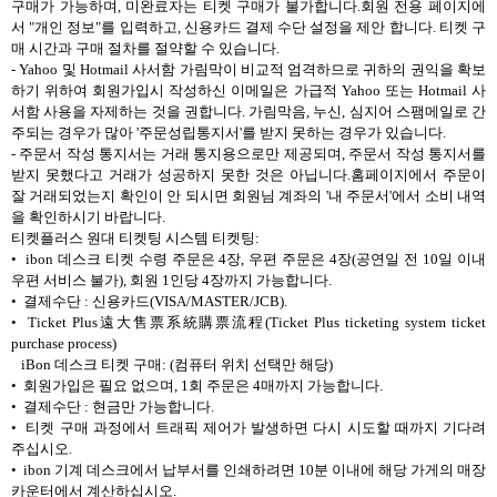
구매가 가능하며, 미완료자는 티켓 구매가 불가합니다.회원 전용 페이지에
서 "개인 정보"를 입력하고, 신용카드 결제 수단 설정을 제안 합니다. 티켓 구
매 시간과 구매 절차를 절약할 수 있습니다.
- Yahoo 및 Hotmail 사서함 가림막이 비교적 엄격하므로 귀하의 권익을 확보
하기 위하여 회원가입시 작성하신 이메일은 가급적 Yahoo 또는 Hotmail 사
서함 사용을 자제하는 것을 권합니다. 가림막음, 누신, 심지어 스팸메일로 간
주되는 경우가 많아 '주문성립통지서'를 받지 못하는 경우가 있습니다.
- 주문서 작성 통지서는 거래 통지용으로만 제공되며, 주문서 작성 통지서를
받지 못했다고 거래가 성공하지 못한 것은 아닙니다.홈페이지에서 주문이
잘 거래되었는지 확인이 안 되시면 회원님 계좌의 '내 주문서'에서 소비 내역
을 확인하시기 바랍니다.
티켓플러스 원대 티켓팅 시스템 티켓팅:
• ibon 데스크 티켓 수령 주문은 4장, 우편 주문은 4장(공연일 전 10일 이내
우편 서비스 불가), 회원 1인당 4장까지 가능합니다.
• 결제수단 : 신용카드(VISA/MASTER/JCB).
• Ticket Plus遠大售票系統購票流程(Ticket Plus ticketing system ticket
purchase process)
iBon 데스크 티켓 구매: (컴퓨터 위치 선택만 해당)
• 회원가입은 필요 없으며, 1회 주문은 4매까지 가능합니다.
• 결제수단 : 현금만 가능합니다.
• 티켓 구매 과정에서 트래픽 제어가 발생하면 다시 시도할 때까지 기다려
주십시오.
• ibon 기계 데스크에서 납부서를 인쇄하려면 10분 이내에 해당 가게의 매장
카운터에서 계산하십시오.