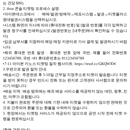
는 건당 $80).
2. ibon 콘솔 티켓팅 프로세스 설명:
•아이본데스크에서 : 예매/발권/방예약→매표시스템→발권→티켓플러스
원대발권시스템을 선택하십시오.
•시스템 화면의 지시에 따라 [휴대전화 번호] 및 [발권 번호]를 각각 입력하고
발권 청구서를 인쇄하십시오.(발권번호는 [내주문]에서 확인하실 수 있습니
다)
•입금 납부서를 지참하여 해당 매장 카운터로 가서 결제 및 발권하시기 바랍
니다.
•해외 휴대폰 번호 발권 : 휴대폰 번호 앞에 국번, 예를 들어 전화번호
123456789, 국번 +81 휴대폰번호는 81123456789
•7-11 아이본 키노스 티켓팅 절차 웹사이트: https://reurl.cc/GKQWXW
3.우편으로 발권 절차 안내:
•배송시간 : 주문완료 후 5-10일 근무일 지정주소로 티켓이 발송됩니다. 티켓
을 받지 못하신 경우 반드시 전화 또는 편지로 고객센터 사서함으로 문의하
시기 바랍니다.
•배송 지역: 배송 범위에는 해외 배송 서비스를 제공하지 않는 대만, 펑후, 진
먼, 마쭈가 포함됩니다.
4. 지불이 완료된 주문에 대해 기한 내에 티켓을 수령하지 않으면 판매된 것
으로 간주되며 환불 또는 환불을 수락하지 않습니다.
5. 현장에서는 티켓팅 서비스가 제공되지 않으므로 공연 시작 전에 티켓 수
령을 완료하십시오.
[환불 관련 안내]