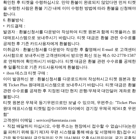
확인한 후 티켓을 수령하십시오. 만약 환불이 완료되지 않았다면 먼저 티켓
을 수령한 사람은 환불 기간 내에 이미 수령한 방법에 따라 환불을 신청해야
합니다.
6. 환불방식:
• 카드결제：
발권자 : 환불신청서를 다운받아 작성하여 티켓 원본과 함께 티켓플러스 원
대매표시스템으로 보내주시기 바랍니다. 티켓 대금은 환불 관련 수수료를
공제한 후 기존 카드사용자에게 환불됩니다.
미취급자 : 환불신청서를 다운받아 작성한 후 촬영해서 E-mail 로 고객센터
사서함으로 보내주시면 고객센터에서 받으면 회신 또는 팩스 02-2778-1587
로 연락하여 확인하시기 바랍니다. 티켓 대금은 환불 관련 수수료를 공제한
후 일률적으로 기존 카드사용자에게 환불됩니다.
• ibon 데스크 티켓 구매：
이미 발권하신 분 : 환불신청서를 다운로드하여 작성하시고 티켓 원본과 함
께 Ticket Plus 원대매표시스템으로 보내주시기 바랍니다. 티켓 대금은 환불
관련 수수료를 공제한 후 지정된 대만 현지 은행/우체국 대만달러 계좌로 환
불됩니다.
티켓 원본은 우체국 등기우편으로만 보낼 수 있으며, 우편주소: "Ticket Plus
원대 매표시스템 티켓팀 접수/10599 타이베이 경기장 우체국 제561호 우편
함"
고객센터 이메일：service@farentasia.com
• 직접 배달하지 마십시오, 수령 주소는 현장에서 접수할 수 없습니다(논란
을 피하기 위해 등기 제3자 우편 시스템을 통해 배송 및 서명해야 함).접수 시
간은 월요일부터 금요일까지 오전 10시부터 오후 6시까지이며, 국가 공휴일