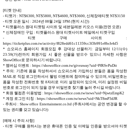
[티켓 안내]
- 티켓가 : NT$6300, NT$5800, NT$4600, NT$3600, 신체장애티켓 NT$3150
- 티켓 오픈 일시 : 2024년 08월 24일 1PM (현지 시간)
* 티켓플러스 원대 티켓팅 사이트 및 세븐일레븐 키오스 이용(전면 오픈)
* 신체장애인 구입 : 티켓플러스 원대 티켓사이트 메일에서 티켓구입
- 티켓 구매 사이트 :
https://ticketplus.com.tw/activity/f828edd61c11359cc3f3b991e8bcb4d5
* 쇼오피스 홈페이지 회원모집 후 강대상 선물하기: 금일부터 12/11(수)
23:59(가)전까지 회원가입 시 좋은 선물을 받으수 있으니 자세한 사항은
ShowOffice로 문의하시기 바랍니다.
* 멤버십 이벤트 : https://showoffice.com.tw/giveaway?uid=PfRSvPuDit
* 주의: 기존에 폼을 작성하셔서 쇼오피스에 가입하신 분들은 폼을 작성한
MAIL로 직접 로그인하셔서 웰빙 이벤트에 참여하실 수 있으며, 비밀번호는
폼을 작성한 전화번호 뒷 8자리로 미리 설정되어 있으며, 미리 설정된 비밀
번호로 로그인이 되지 않을 경우 비밀번호 찾기를 눌러 주시길 바랍니다.
* 회원 웰컴존 이용방법 : https://showoffice.com.tw/news?uid=NjwtzEmpK2
* 계정 로그인 티칭 : https://showoffice.com.tw/news?uid=NkT8mP3dJR
- 주최사 : Show office Entertainment.co.ltd (주최사에서는 공연 변경을 할 수
있는 권리를 갖고 있습니다)
[예매 시 주의 사항]
- 티켓 구매를 원하시는 분은 휴대폰 인증 및 이메일 인증을 받으셔야 티켓