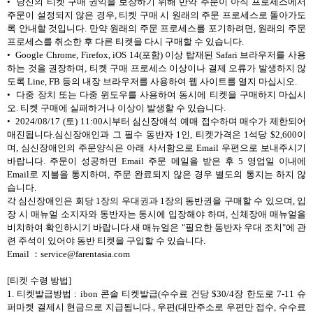
• 당신의 티켓 구매 권익을 보장하기 위해 만약 주문이 아직 프로세스에서
주문이 설정되지 않은 경우, 티켓 구매 시 원래의 주문 프로세스로 돌아가도
록 안내할 것입니다. 만약 원래의 주문 프로세스를 포기하려면, 원래의 주문
프로세스를 취소한 후 다른 티켓을 다시 구매할 수 있습니다.
• Google Chrome, Firefox, iOS 14(포함) 이상 탑재된 Safari 브라우저를 사용
하는 것을 권장하며, 티켓 구매 프로세스 이상이나 결제 오류가 발생하지 않
도록 Line, FB 등의 내장 브라우저를 사용하여 웹 사이트를 열지 마십시오.
• 다중 장치 또는 다중 윈도우를 사용하여 동시에 티켓을 구매하지 마십시
오. 티켓 구매에 실패하거나 이상이 발생할 수 있습니다.
• 2024/08/17 (토) 11:00시부터 심신장애석 예매 접수하며 매수가 제한되어
매진됩니다.심신장애인과 그 필수 동반자 1인, 티켓가격은 1석당 $2,600이
며, 심신장애인의 주문양식은 아래 사서함으로 Email 우편으로 보내주시기
바랍니다. 주문이 성공하면 Email 주문 메일을 받은 후 5 영업일 이내에
Email로 지불을 통지하며, 주문 완료되지 않은 경우 별도의 통지는 하지 않
습니다.
각 심신장애인은 회당 1장의 우대권과 1장의 동반권을 구매할 수 있으며, 입
장 시 매뉴얼 소지자와 동반자는 동시에 입장해야 하며, 신체장애 매뉴얼을
비치하여 확인하시기 바랍니다.새 매뉴얼은 "필요한 동반자 우대 조치"에 관
련 주석이 있어야 동반 티켓을 구입할 수 있습니다.
Email ：service@farentasia.com
[티켓 수령 방법]
1. 티켓발급방법 : ibon 콘솔 티켓발급(수수료 건당 $30/4장 한도로 7-11 슈
퍼마켓 결제시 현금으로 지급됩니다., 우편(대만주소로 우편만 접수, 수수료