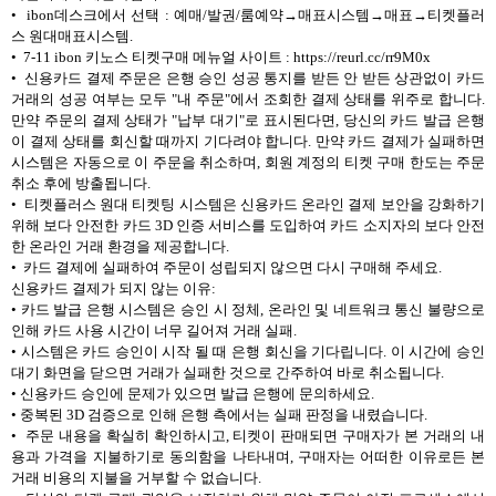
• ibon데스크에서 선택 : 예매/발권/룸예약→매표시스템→매표→티켓플러
스 원대매표시스템.
• 7-11 ibon 키노스 티켓구매 메뉴얼 사이트 : https://reurl.cc/rr9M0x
• 신용카드 결제 주문은 은행 승인 성공 통지를 받든 안 받든 상관없이 카드
거래의 성공 여부는 모두 "내 주문"에서 조회한 결제 상태를 위주로 합니다.
만약 주문의 결제 상태가 "납부 대기"로 표시된다면, 당신의 카드 발급 은행
이 결제 상태를 회신할 때까지 기다려야 합니다. 만약 카드 결제가 실패하면
시스템은 자동으로 이 주문을 취소하며, 회원 계정의 티켓 구매 한도는 주문
취소 후에 방출됩니다.
• 티켓플러스 원대 티켓팅 시스템은 신용카드 온라인 결제 보안을 강화하기
위해 보다 안전한 카드 3D 인증 서비스를 도입하여 카드 소지자의 보다 안전
한 온라인 거래 환경을 제공합니다.
• 카드 결제에 실패하여 주문이 성립되지 않으면 다시 구매해 주세요.
신용카드 결제가 되지 않는 이유:
• 카드 발급 은행 시스템은 승인 시 정체, 온라인 및 네트워크 통신 불량으로
인해 카드 사용 시간이 너무 길어져 거래 실패.
• 시스템은 카드 승인이 시작 될 때 은행 회신을 기다립니다. 이 시간에 승인
대기 화면을 닫으면 거래가 실패한 것으로 간주하여 바로 취소됩니다.
• 신용카드 승인에 문제가 있으면 발급 은행에 문의하세요.
• 중복된 3D 검증으로 인해 은행 측에서는 실패 판정을 내렸습니다.
• 주문 내용을 확실히 확인하시고, 티켓이 판매되면 구매자가 본 거래의 내
용과 가격을 지불하기로 동의함을 나타내며, 구매자는 어떠한 이유로든 본
거래 비용의 지불을 거부할 수 없습니다.