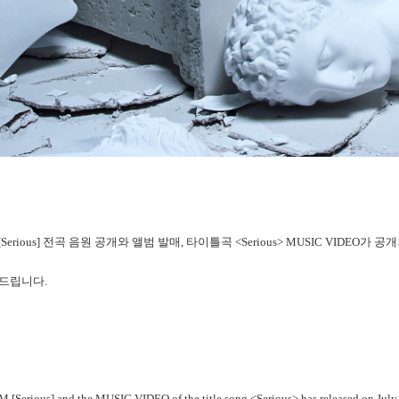
M [Serious] 전곡 음원 공개와 앨범 발매, 타이틀곡 <Serious> MUSIC VIDEO가
드립니다.
[Serious] and the MUSIC VIDEO of the title song <Serious> has released on July