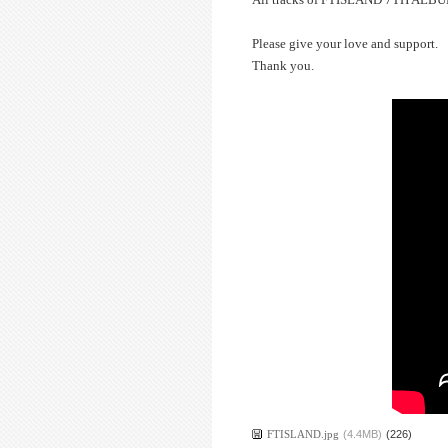
Please give your love and support.
Thank you.
FTISLAND.jpg
(4.4MB)
(226)