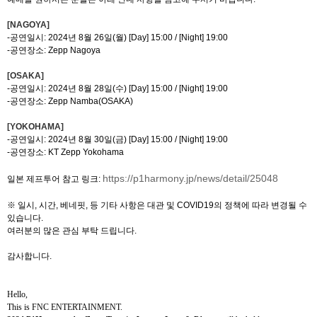
[NAGOYA]
-
공연일시
:
2024
년
8
월
26
일
(
월
) [Day] 15:00 / [Night] 19:00
-
공연장소
:
Zepp Nagoya
[OSAKA]
-
공연일시
:
2024
년
8
월
28
일
(
수
) [Day] 15:00 / [Night] 19:00
-
공연장소
:
Zepp Namba(OSAKA)
[YOKOHAMA]
-
공연일시
:
2024
년
8
월
30
일
(
금
) [Day] 15:00 / [Night] 19:00
-
공연장소
:
KT Zepp Yokohama
https://p1harmony.jp/news/detail/25048
일본 제프투어 참고 링크
:
※ 일시
,
시간
,
베네핏
,
등 기타 사항은 대관 및
COVID19
의 정책에 따라 변경될 수
있습니다
.
여러분의 많은 관심 부탁 드립니다
.
감사합니다
.
Hello,
This is FNC ENTERTAINMENT.