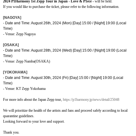
2024 P1Harmony 1st Zepp Tour in Japan - Love & P1ece -
will be held.
If you would like to purchase the ticket, please refer to the following information.
[NAGOYA]
- Date and Time: August 26th, 2024 (Mon) [Day] 15:00 / [Night] 19:00 (Local
Time)
- Venue:
Zepp Nagoya
[OSAKA]
- Date and Time: August 28th, 2024 (Wed) [Day] 15:00 / [Night] 19:00 (Local
Time)
- Venue:
Zepp Namba(OSAKA)
[YOKOHAMA]
- Date and Time: August 30th, 2024 (Fri) [Day] 15:00 / [Night] 19:00 (Local
Time)
- Venue:
KT Zepp Yokohama
For more info about the Japan Zepp tour,
https://p1harmony.jp/news/detail/25048
We will prioritize the health of the artists and fans and proceed safely according to local
quarantine guidelines.
Looking forward to your love and support.
Thank you.