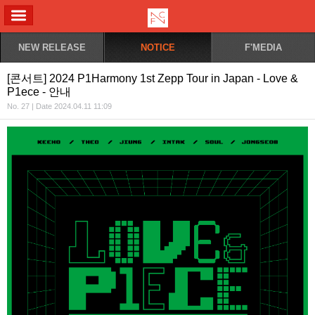
ALL MENU
NEW RELEASE
NOTICE
F'MEDIA
[콘서트] 2024 P1Harmony 1st Zepp Tour in Japan - Love &
P1ece - 안내
No. 27 | Date 2024.04.11 11:09