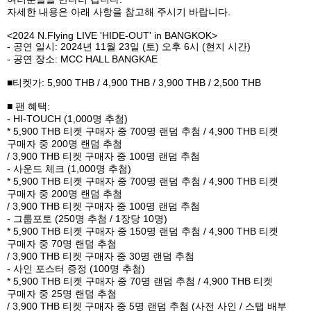
자세한 내용은 아래 사항을 참고해 주시기 바랍니다
.
<
2024 N.Flying LIVE 'HIDE-OUT' in BANGKOK
>
-
공연 일시
: 2024
년
11
월
23
일
(
토
)
오후
6
시
(
현지 시간
)
-
공연 장소
: MCC HALL BANGKAE
■티켓가
: 5,900 THB / 4,900 THB / 3,900 THB / 2,500 THB
■ 팬 혜택
:
- HI-TOUCH (1,000
명 추첨
)
* 5,900 THB
티켓 구매자 중
700
명 랜덤 추첨
/ 4,900 THB
티켓
구매자 중
200
명 랜덤 추첨
/ 3,900 THB
티켓 구매자 중
100
명 랜덤 추첨
-
사운드 체크
(1,000
명 추첨
)
* 5,900 THB
티켓 구매자 중
700
명 랜덤 추첨
/ 4,900 THB
티켓
구매자 중
200
명 랜덤 추첨
/ 3,900 THB
티켓 구매자 중
100
명 랜덤 추첨
-
그룹포토
(250
명 추첨
/ 1
장당
10
명
)
* 5,900 THB
티켓 구매자 중
150
명 랜덤 추첨
/ 4,900 THB
티켓
구매자 중
70
명 랜덤 추첨
/ 3,900 THB
티켓 구매자 중
30
명 랜덤 추첨
-
사인 포스터 증정
(100
명 추첨
)
* 5,900 THB
티켓 구매자 중
70
명 랜덤 추첨
/ 4,900 THB
티켓
구매자 중
25
명 랜덤 추첨
/ 3,900 THB
티켓 구매자 중
5
명 랜덤 추첨
(
사전 사인
/
스탭 배부