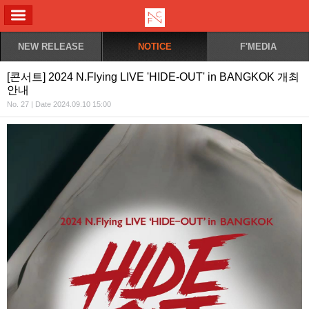
ALL MENU
NEW RELEASE
NOTICE
F'MEDIA
[콘서트] 2024 N.Flying LIVE 'HIDE-OUT' in BANGKOK 개최
안내
No. 27 | Date 2024.09.10 15:00