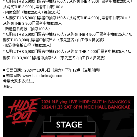
*
从购买
THB 5,900
门票者中抽取
700
人
/
从购买
THB 4,900
门票者中抽取
200
人
/
从购买
THB 3,900
门票者中抽取
100
人
-
团体合影（抽取
250
人
/
每组
10
人）
*
从购买
THB 5,900
门票者中抽取
150
人
/
从购买
THB 4,900
门票者中抽取
70
人
/
从购买
THB 3,900
门票者中抽取
30
人
-
赠送签名海报（抽取
100
人）
*
从购买
THB 5,900
门票者中抽取
7
0
人
/
从购买
THB 4,900
门票者中抽取
25
人
/
从
购买
THB 3,900
门票者中抽取
5
人
（事先签名
/
由工作人员发放）
-
赠送签名拍立得（抽取
20
人）
*
从购买
THB 5,900
门票者中抽取
10
人
/
从购买
THB 4,900
门票者中抽取
5
人
/
从
购买
THB 3,900
门票者中抽取
5
人
（事先签名
/
由工作人员发放）
■ 售票日期：
2024
年
10
月
5
日（
周六
）下午
1
2
点（当地时间）
■ 购票网站
: www.thaiticketmajor.com
希望大家多多关注。
谢谢。