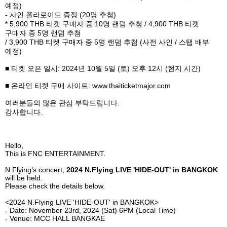
예정
)
-
사인 폴라로이드 증정
(20
명 추첨
)
* 5,900 THB
티켓 구매자 중
10
명 랜덤 추첨
/ 4,900 THB
티켓
구매자 중
5
명 랜덤 추첨
/ 3,900 THB
티켓 구매자 중
5
명 랜덤 추첨
(
사전 사인
/
스탭 배부
예정
)
■ 티켓 오픈 일시
: 2024
년
10
월
5
일
(
토
)
오후
12
시
(
현지 시간
)
■ 온라인 티켓 구매 사이트
: www.thaiticketmajor.com
여러분들의 많은 관심 부탁드립니다
.
감사합니다
.
Hello,
This is FNC ENTERTAINMENT.
N.Flying’s concert,
2024 N.Flying LIVE 'HIDE-OUT' in BANGKOK
will be held.
Please check the details below.
<2024 N.Flying LIVE 'HIDE-OUT' in BANGKOK>
- Date: November 23rd, 2024 (Sat) 6PM (Local Time)
- Venue: MCC HALL BANGKAE