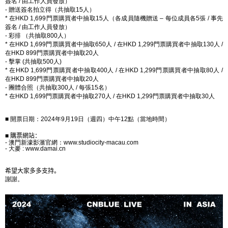
簽名
/
由工作人員發放）
-
贈送簽名拍立得（共抽取
15
人）
*
在
HKD 1,699
門票購買者中抽取
15
人（各成員隨機贈送
–
每位成員各
5
張
/
事先
簽名
/
由工作人員發放）
-
彩排 （共抽取
800
人）
*
在
HKD 1,699
門票購買者中抽取
650
人
/
在
HKD 1,299
門票購買者中抽取
130
人
/
在
HKD 899
門票購買者中抽取
20
人
-
擊掌
(
共抽取
500
人
)
*
在
HKD 1,699
門票購買者中抽取
400
人
/
在
HKD 1,299
門票購買者中抽取
80
人
/
在
HKD 899
門票購買者中抽取
20
人
-
團體合照（共抽取
300
人
/
每張
15
名）
*
在
HKD 1,699
門票購買者中抽取
270
人
/
在
HKD 1,299
門票購買者中抽取
30
人
■ 開票日期：
2024
年
9
月
19
日（週四）中午
12
點（當地時間）
■
購票網站：
-
澳門新濠影滙官網：
www.studiocity-macau.com
-
大麥
: www.damai.cn
希望大家多多支持。
謝謝。