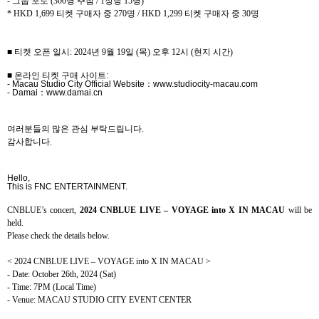
-
그룹 포토
(300
명 추첨
/ 1
장당
15
명
)
* HKD 1,699
티켓 구매자 중
270
명
/ HKD 1,299
티켓 구매자 중
30
명
■ 티켓 오픈 일시
: 2024
년
9
월
19
일
(
목
)
오후
12
시
(
현지 시간
)
■ 온라인 티켓 구매 사이트
:
- Macau Studio City Official Website
：
www.studiocity-macau.com
- Damai
：
www.damai.cn
여러분들의 많은 관심 부탁드립니다
.
감사합니다
.
Hello,
This is FNC ENTERTAINMENT.
CNBLUE’s concert,
2024 CNBLUE LIVE – VOYAGE into X IN MACAU
will be
held.
Please check the details below.
< 2024 CNBLUE LIVE – VOYAGE into X IN MACAU >
- Date: October 26th, 2024 (Sat)
- Time: 7PM (Local Time)
- Venue: MACAU STUDIO CITY EVENT CENTER