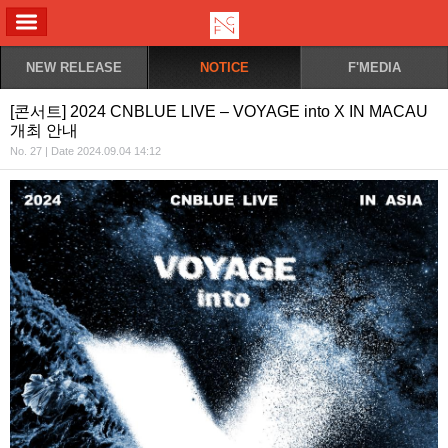
ALL MENU
NEW RELEASE
NOTICE
F'MEDIA
[콘서트] 2024 CNBLUE LIVE – VOYAGE into X IN MACAU
개최 안내
No. 27 | Date 2024.09.04 14:12