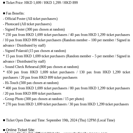
■
Ticket Price: HKD 1,699 / HKD 1,299 / HKD 899
■
Fan Benefits:
- Official Poster (All ticket purchasers)
- Photocard (All ticket purchasers)
- Signed Poster (300 pax chosen at random)
* 250 pax from HKD 1,699 ticket purchasers / 40 pax from HKD 1,299 ticket purchasers
/ 10 pax from HKD 899 ticket purchasers (Random member – 100 per member / Signed in
advance / Distributed by staff)
- Signed Polaroid (15 pax chosen at random)
* 15 pax from HKD 1,699 ticket purchasers (Random member – 5 per member / Signed in
advance / Distributed by staff)
- Sound Check Rehearsal (800 pax chosen at random)
* 650 pax from HKD 1,699 ticket purchasers / 130 pax from HKD 1,299 ticket
purchasers / 20 pax from HKD 899 ticket purchasers
- Hi-Touch (500 pax chosen at random)
* 400 pax from HKD 1,699 ticket purchasers / 80 pax from HKD 1,299 ticket purchasers
/ 20 pax from HKD 899 ticket purchasers
- Group Photo (300 pax chosen at random / 15 per photo)
* 270 pax from HKD 1,699 ticket purchasers / 30 pax from HKD 1,299 ticket purchasers
■
Ticket Open Date and Time: September 19th, 2024 (Thu) 12PM (Local Time)
■
Online Ticket Site: