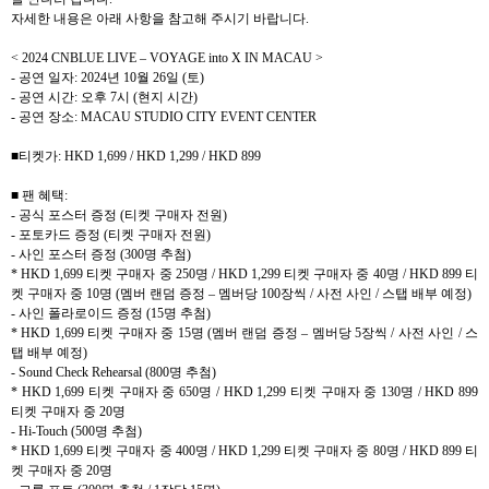
자세한 내용은 아래 사항을 참고해 주시기 바랍니다
.
< 2024 CNBLUE LIVE – VOYAGE into X IN MACAU >
-
공연 일자
: 2024
년
10
월
26
일
(
토
)
-
공연 시간
:
오후
7
시
(
현지 시간
)
-
공연 장소
: MACAU STUDIO CITY EVENT CENTER
■티켓가
: HKD 1,699 / HKD 1,299 / HKD 899
■ 팬 혜택
:
-
공식 포스터 증정
(
티켓 구매자 전원
)
-
포토카드 증정
(
티켓 구매자 전원
)
-
사인 포스터 증정
(300
명 추첨
)
* HKD 1,699
티켓 구매자 중
250
명
/ HKD 1,299
티켓 구매자 중
40
명
/ HKD 899
티
켓 구매자 중
10
명
(
멤버 랜덤 증정
–
멤버당
100
장씩
/
사전 사인
/
스탭 배부 예정
)
-
사인 폴라로이드 증정
(15
명 추첨
)
* HKD 1,699
티켓 구매자 중
15
명
(
멤버 랜덤 증정
–
멤버당
5
장씩
/
사전 사인
/
스
탭 배부 예정
)
- Sound Check Rehearsal (800
명 추첨
)
* HKD 1,699
티켓 구매자 중
650
명
/ HKD 1,299
티켓 구매자 중
130
명
/ HKD 899
티켓 구매자 중
20
명
- Hi-Touch (500
명 추첨
)
* HKD 1,699
티켓 구매자 중
400
명
/ HKD 1,299
티켓 구매자 중
80
명
/ HKD 899
티
켓 구매자 중
20
명