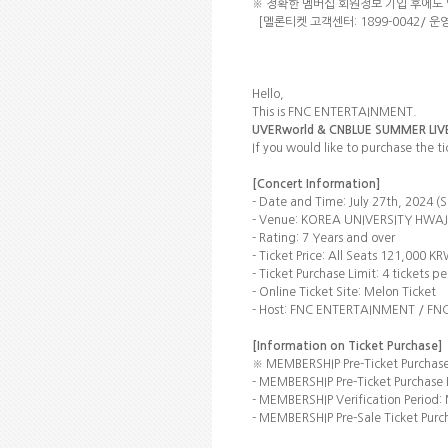
※ 정확한
멤버십
회원정보 기입 후에도 
[
멜론티켓 고객센터
: 1899-0042/
운
Hello,
This is FNC ENTERTAINMENT.
UVERworld & CNBLUE SUMMER LIV
If you would like to purchase the ti
[Concert Information]
- Date and Time: July 27th, 2024 (S
- Venue:
KOREA UNIVERSITY HWA
- Rating: 7 Years and over
- Ticket Price: All Seats 121,000 
- Ticket Purchase Limit: 4
tickets p
- Online Ticket Site:
Melon Ticket
- Host: FNC ENTERTAINMENT / F
[
Information on Ticket Purchase]
※
MEMBERSHIP Pre-Ticket Purchas
- MEMBERSHIP Pre-Ticket Purchase L
- MEMBERSHIP Verification Period: 
- MEMBERSHIP Pre-Sale Ticket Purch