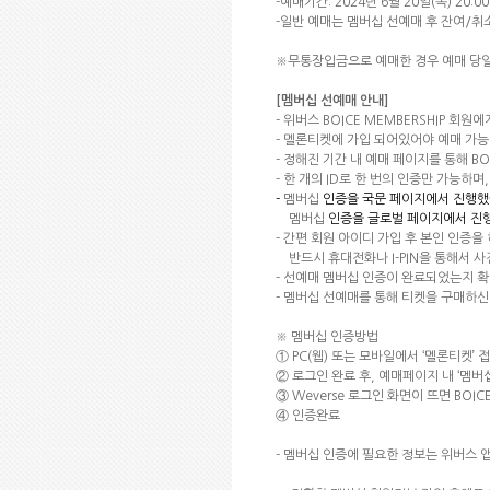
-
예매기간
: 2024
년
6
월
20
일
(
목
) 20:00
-
일반 예매는 멤버십 선예매 후 잔여
/
취
※
무통장입금으로 예매한 경우 예매 당
[
멤버십 선예매 안내
]
-
위버스
BOICE MEMBERSHIP
회원에
-
멜론티켓에 가입 되어있어야 예매 가
-
정해진 기간 내 예매 페이지를 통해
BO
-
한 개의
ID
로 한 번의 인증만 가능하며
-
멤버십
인증을 국문 페이지에서 진행했
멤버십
인증을 글로벌 페이지에서 진
-
간편 회원 아이디 가입 후 본인 인증을
반드시 휴대전화나
I-PIN
을 통해서 
-
선예매 멤버십 인증이 완료되었는지 확
-
멤버십
선예매를 통해 티켓을 구매하신 
※
멤버십 인증방법
①
PC(
웹
)
또는 모바일에서
‘멜론티켓’
접
② 로그인 완료 후
,
예매페이지 내
‘
멤버
③
Weverse
로그인 화면이 뜨면
BOIC
④
인증완료
-
멤버십
인증에 필요한 정보는 위버스 