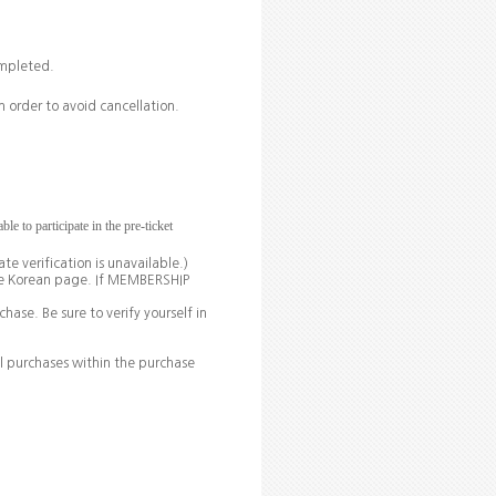
ompleted.
 order to avoid cancellation.
 to participate in the pre-ticket
te verification is unavailable.)
the Korean page. If MEMBERSHIP
chase. Be sure to verify yourself in
l purchases within the purchase