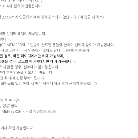
 –
예매 마감시간 까지
[KST]
소 좌석에 한하여 진행됩니다
.
일
23:59
까지 입금하셔야 예매가 취소되지 않습니다
. (
미 입금 시 취소
)
게만 선예매 혜택이 제공됩니다
.
능합니다
.
ICE MEMBERSHIP
인증이 완료된 분들에 한하여 선예매 참여가 가능합니다
.
,
재 로그인 시 다시 인증하지 않아도 됩니다
. (
중복 인증 불가
)
을 경우
,
국문 페이지에서만 예매 가능하며
,
행했을 경우
,
글로벌 페이지에서만 예매 가능합니다
.
 하지 않을 경우
,
선예매가 불가능합니다
.
사전에 본인인증을 받으시기 바랍니다
.
인 후 예매 진행 부탁드립니다
.
회원들도 일반 예매 시 매수 제한 내에서 추가 구매가 가능합니다
.
속 후 로그인
십
인증’
클릭
E MEMBERSHIP
가입 계정으로 로그인
앱에서 확인 가능합니다
.