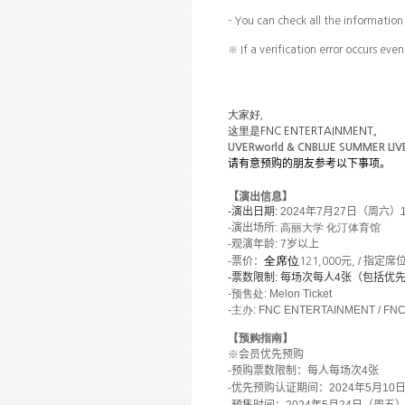
- You can check all the informatio
※
If a verification error occurs ev
大家好，
这
里是
FNC ENTERTAINMENT
。
UVERworld & CNBLUE SUMMER LIV
请有意预购的朋友参考以下事项。
【演出信息】
-
演出日期
:
2024
年
7
月
2
7
日（周六）
-
演出
场所
:
丽
学
馆
高
大
化汀体育
-
观演年龄
: 7
岁以上
-
票价：
全席位
元
/
指定席
121,000
,
-
票数限制
:
每场次每人
4
张（包括优
-
预售处
: Melon Ticket
-
主办
: FNC ENTERTAINMENT / FN
【预购指南】
※
会员
优先预购
-
预购票数限制：每人每场次
4
张
-
优先预购认证期间：
2024
年
5
月
10