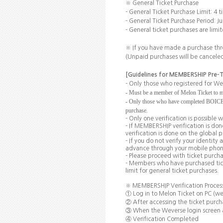
※
General Ticket Purchase
- General Ticket Purchase Limit: 4 
- General Ticket Purchase Period: J
- General ticket purchases are lim
※
If you have made a purchase thro
(Unpaid purchases will be canceled
[Guidelines for
MEMBERSHIP
Pre-T
- Only those who registered for W
- Must be a member of
Melon
Ticket to 
- Only those who have completed BOICE ME
purchase.
- Only one verification is possible 
- If MEMBERSHIP verification is d
verification is done on the global
- If you do not verify your identity
advance through your mobile phone
- Please proceed with ticket purc
- Members who have purchased tick
limit for general ticket purchases.
※
MEMBERSHIP Verification Proces
①
Log in to Melon Ticket on PC (w
②
After accessing the ticket purch
③
When the Weverse login screen 
④
Verification Completed