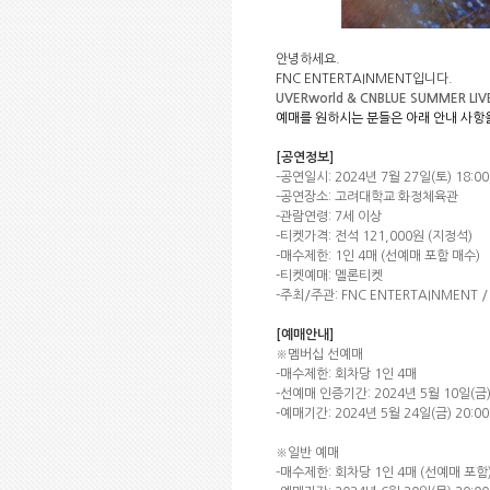
안녕하세요
.
FNC ENTERTAINMENT
입니다
.
UVERworld & CNBLUE SUMMER LIV
예매를 원하시는 분들은 아래 안내 사항
[
공연정보
]
-
공연일시
:
2024
년
7
월
27
일
(
토
) 18:00
-
공연장소
:
고려대학교 화정체육관
-
관람연령
: 7
세 이상
-
티켓가격
:
전석
121,000
원
(
지정석
)
-
매수제한
: 1
인
4
매
(
선예매 포함 매수
)
-
티켓예매
:
멜론티켓
-
주최
/
주관
: FNC ENTERTAINMENT 
[
예매안내
]
※멤버십 선예매
-
매수제한
:
회차당
1
인
4
매
-
선예매 인증기간
: 2024
년
5
월
10
일
(
금
-
예매기간
: 2024
년
5
월
24
일
(
금
) 20:00
※일반 예매
-
매수제한
:
회차당
1
인
4
매
(
선예매 포함