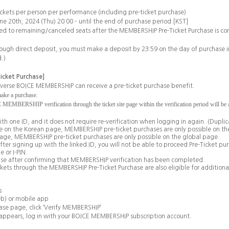
tickets per person per performance (including pre-ticket purchase)
une 20th, 2024 (Thu) 20:00 – until the end of purchase period [KST]
ited to remaining/canceled seats after the MEMBERSHIP Pre-Ticket Purchase is c
ugh direct deposit, you must make a deposit by 23:59 on the day of purchase in
.)
icket Purchase
]
everse BOICE MEMBERSHIP can receive a pre-ticket purchase benefit.
make a purchase.
MBERSHIP verification through the ticket site page within the verification period will be able
with one ID, and it does not require re-verification when logging in again. (Duplica
one on the Korean page, MEMBERSHIP pre-ticket purchases are only possible on 
 page, MEMBERSHIP pre-ticket purchases are only possible on the global page.
 after signing up with the linked ID, you will not be able to proceed Pre-Ticket pur
 or I-PIN.
hase after confirming that MEMBERSHIP verification has been completed.
ets through the MEMBERSHIP Pre-Ticket Purchase are also eligible for additiona
s
eb) or mobile app
ase page, click
‘
Verify MEMBERSHIP
’
appears, log in with your BOICE MEMBERSHIP subscription account.