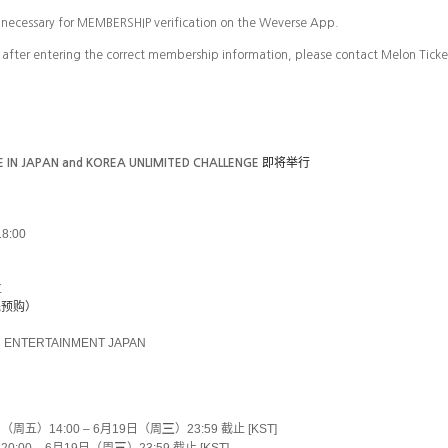
n necessary for MEMBERSHIP verification on the Weverse App.
en after entering the correct membership information, please contact Melon Ticke
即将
举行
E IN JAPAN and KOREA UNLIMITED CHALLENGE
18:00
位
先预购）
C ENTERTAINMENT JAPAN
日（周五）
14:00 – 6
月
19
日（周
三
）
23:59
截止
[KST]
三