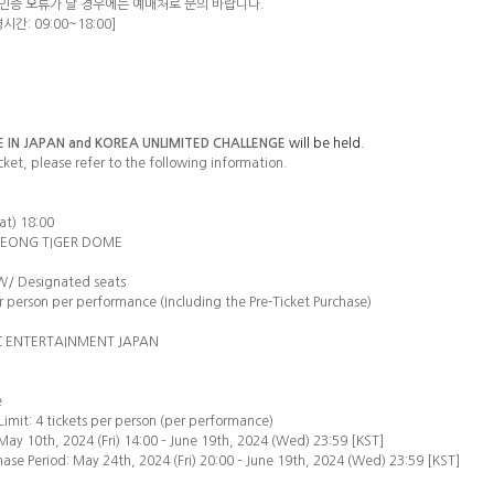
인증 오류가 날 경우에는 예매처로 문의 바랍니다
.
영시간
: 09:00~18:00]
E IN JAPAN and KOREA UNLIMITED CHALLENGE
will be held.
cket, please refer to the following information.
at) 18:00
JEONG TIGER DOME
KRW/ Designated seats
er person per performance (Including the Pre-Ticket Purchase)
NC ENTERTAINMENT JAPAN
e
imit: 4 tickets per person (per performance)
May 10th, 2024 (Fri) 14:00 – June 19th, 2024 (Wed) 23:59 [KST]
ase Period: May 24th, 2024 (Fri) 20:00 – June 19th, 2024 (Wed) 23:59 [KST]