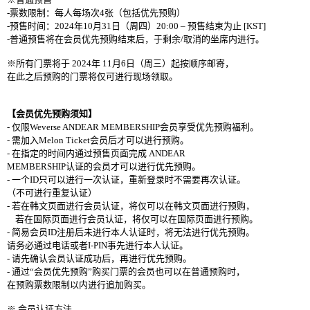
-
票
数
限制：
每人每
场
次
4
张
（包括
优
先
预购
）
-
预
售
时间
：
2024
年
10
月
31
日（周四）
20:00
–
预
售
结
束
为
止
[KST]
-
普通
预
售
将
在
会员优
先
预购结
束后，于剩余
/
取消的坐席
内进
行。
※所有
门
票
将
于
2024
年
11
月
6
日（周三）起按
顺
序
邮寄
，
在此之后
预购
的
门
票
将仅
可
进
行
现场领
取。
【
会员优
先
预购须
知】
-
仅
限
Weverse ANDEAR MEMBERSHIP
会员
享受
优
先
预购
福利。
-
需加入
Melon Ticket
会员
后才可以
进
行
预购
。
-
在指定的
时间内
通
过预
售
页
面完成
ANDEAR
MEMBERSHIP
认证
的
会员
才可以
进
行
优
先
预购
。
-
一
个
ID
只可以
进
行一次
认证
，重新登
录时
不需要再次
认证
。
（不可
进
行重
复认证
）
-
若在
韩
文
页
面
进
行
会员认证
，
将仅
可以在
韩
文
页
面
进
行
预购
，
若在
国际页
面
进
行
会员认证
，
将仅
可以在
国际页
面
进
行
预购
。
-
简
易
会员
ID
注
册
后未
进
行本人
认证时
，
将无法
进
行
优
先
预购
。
请务
必通
过电话
或者
I-PIN
事先
进
行本人
认证
。
-
请
先确
认会员认证
成功后，再
进
行
优
先
预购
。
-
通
过
“
会员优
先
预购
”
购买门
票的
会员
也可以在普通
预购时
，
在
预购
票
数
限制以
内进
行追加
购买
。
※
会员认证
方法