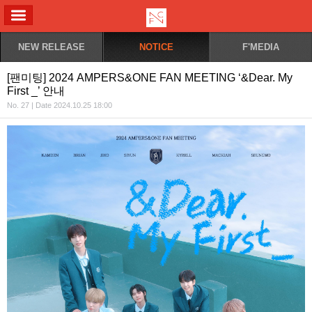
ALL MENU
NEW RELEASE
NOTICE
F'MEDIA
[팬미팅] 2024 AMPERS&ONE FAN MEETING ‘&Dear. My
First _’ 안내
No. 27 | Date 2024.10.25 18:00