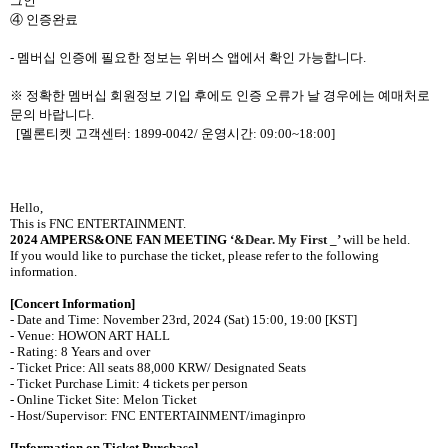
그인
④ 인증완료
-
멤버십 인증에 필요한 정보는 위버스 앱에서 확인 가능합니다
.
※ 정확한 멤버십 회원정보 기입 후에도 인증 오류가 날 경우에는 예매처로
문의 바랍니다
.
[
멜론티켓 고객센터
: 1899-0042/
운영시간
: 09:00~18:00]
Hello,
This is FNC ENTERTAINMENT.
2024 AMPERS&ONE FAN MEETING
‘
&Dear. My First _’
will be held.
If you would like to purchase the ticket, please refer to the following
information.
[Concert Information]
- Date and Time: November 23rd, 2024 (Sat) 15:00, 19:00 [KST]
- Venue: HOWON ART HALL
- Rating: 8 Years and over
- Ticket Price: All seats 88,000 KRW/ Designated Seats
- Ticket Purchase Limit: 4 tickets per person
- Online Ticket Site: Melon Ticket
- Host/Supervisor: FNC ENTERTAINMENT/
imaginpro
[Information on Ticket Purchase]