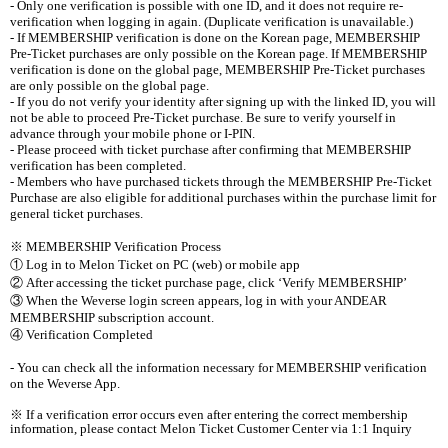
- Only one verification is possible with one ID, and it does not require re-
verification when logging in again. (Duplicate verification is unavailable.)
- If MEMBERSHIP verification is done on the Korean page, MEMBERSHIP
Pre-Ticket purchases are only possible on the Korean page. If MEMBERSHIP
verification is done on the global page, MEMBERSHIP Pre-Ticket purchases
are only possible on the global page.
- If you do not verify your identity after signing up with the linked ID, you will
not be able to proceed Pre-Ticket purchase. Be sure to verify yourself in
advance through your mobile phone or I-PIN.
- Please proceed with ticket purchase after confirming that MEMBERSHIP
verification has been completed.
- Members who have purchased tickets through the MEMBERSHIP Pre-Ticket
Purchase are also eligible for additional purchases within the purchase limit for
general ticket purchases.
※
MEMBERSHIP Verification Process
①
Log in to Melon Ticket on PC (web) or mobile app
②
After accessing the ticket purchase page, click
‘
Verify MEMBERSHIP
’
③
When the Weverse login screen appears, log in with your ANDEAR
MEMBERSHIP subscription account.
④
Verification Completed
- You can check all the information necessary for MEMBERSHIP verification
on the Weverse App.
※
If a verification error occurs even after entering the correct membership
information, please contact Melon Ticket Customer Center via 1:1 Inquiry