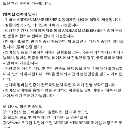
들은 현장 수령만 가능합니다
.
[
멤버십 선예매 안내
]
-
위버스
ANDEAR MEMBERSHIP
회원에게만 선예매 혜택이 제공됩니다
.
-
멜론티켓에 가입 되어있어야 예매 가능합니다
.
-
정해진 기간 내 예매 페이지를 통해
ANDEAR MEMBERSHIP
인증이 완료
된 분들에 한하여 선예매 참여가 가능합니다
.
-
한 개의
ID
로 한 번의 인증만 가능하며
,
재 로그인 시 다시 인증하지 않아도
됩니다
. (
중복 인증 불가
)
-
멤버십 인증을 국문 페이지에서 진행했을 경우
,
국문 페이지에서만 예매 가
능하며
,
멤버십 인증을 글로벌 페이지에서 진행했을 경우
,
글로벌 페이지에
서만 예매 가능합니다
.
-
간편 회원 아이디 가입 후 본인 인증을 하지 않을 경우
,
선예매가 불가능합
니다
.
반드시 휴대전화나
I-PIN
을 통해서 사전에 본인인증을 받으시기 바랍
니다
.
-
선예매 멤버십 인증이 완료되었는지 확인 후 예매 진행 부탁드립니다
.
-
멤버십 선예매를 통해 티켓을 구매하신 회원들도 일반 예매 시 매수 제한
내에서 추가 구매가 가능합니다
.
※ 멤버십 회원 인증방법
①
PC(
웹
)
또는 모바일에서
‘
멜론티켓
’
접속 후 로그인
② 로그인 완료 후
,
예매페이지 내
‘
멤버십 인증
’
클릭
③
Weverse
로그인 화면이 뜨면
ANDEAR MEMBERSHIP
가입 계정으로 로