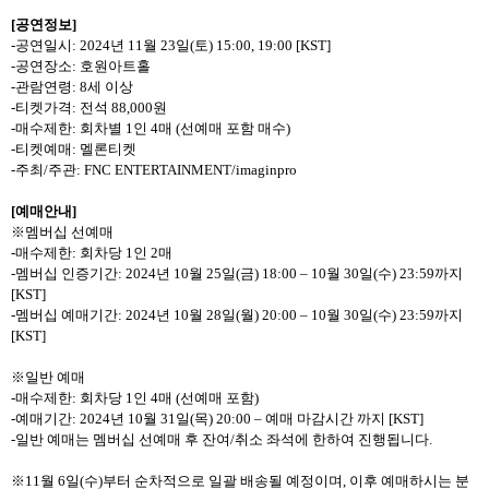
[
공연정보
]
-
공연일시
: 2024
년
11
월
23
일
(
토
) 15:00, 19:00 [KST]
-
공연장소
:
호원아트홀
-
관람연령
: 8
세 이상
-
티켓가격
:
전석
88,000
원
-
매수제한
:
회차별
1
인
4
매
(
선예매 포함 매수
)
-
티켓예매
:
멜론티켓
-
주최
/
주관
: FNC ENTERTAINMENT/imaginpro
[
예매안내
]
※멤버십 선예매
-
매수제한
:
회차당
1
인
2
매
-
멤버십 인증기간
: 2024
년
10
월
25
일
(
금
) 18:00 – 10
월
30
일
(
수
) 23:59
까지
[KST]
-
멤버십 예매기간
: 2024
년
10
월
28
일
(
월
) 20:00 – 10
월
30
일
(
수
) 23:59
까지
[KST]
※일반 예매
-
매수제한
:
회차당
1
인
4
매
(
선예매 포함
)
-
예매기간
: 2024
년
10
월
31
일
(
목
) 20:00 –
예매 마감시간 까지
[KST]
-
일반 예매는 멤버십 선예매 후 잔여
/
취소 좌석에 한하여 진행됩니다
.
※
11
월
6
일
(
수
)
부터 순차적으로 일괄 배송될 예정이며
,
이후 예매하시는 분