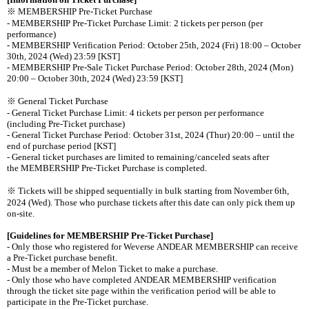
※
MEMBERSHIP Pre-Ticket Purchase
- MEMBERSHIP Pre-Ticket Purchase Limit: 2 tickets per person (per
performance)
- MEMBERSHIP Verification Period: October 25th, 2024 (Fri) 18:00
–
October
30th, 2024 (Wed) 23:59 [KST]
- MEMBERSHIP Pre-Sale Ticket Purchase Period: October 28th, 2024 (Mon)
20:00
–
October 30th, 2024 (Wed) 23:59 [KST]
※
General Ticket Purchase
- General Ticket Purchase Limit: 4 tickets per person per performance
(including Pre-Ticket purchase)
- General Ticket Purchase Period: October 31st, 2024 (Thur) 20:00
–
until the
end of purchase period [KST]
- General ticket purchases are limited to remaining/canceled seats after
the MEMBERSHIP Pre-Ticket Purchase is completed.
※
Tickets
will be shipped sequentially in bulk starting from
November 6th,
2024 (Wed).
Those who purchase tickets after this date can only pick them up
on-site.
[Guidelines for MEMBERSHIP Pre-Ticket Purchase]
- Only those who registered for Weverse ANDEAR MEMBERSHIP can receive
a Pre-Ticket purchase benefit.
- Must be a member of Melon Ticket to make a purchase.
- Only those who have completed ANDEAR MEMBERSHIP verification
through the ticket site page within the verification period will be able to
participate in the Pre-Ticket purchase.