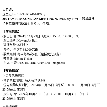
大家好，
这
里是
FNC ENTERTAINMENT
。
2024 AMPERS&ONE FAN MEETING
‘
&Dear. My First _’
即
将举
行，
请
有意
预购
的朋友
们参
考以下事
项
。
【演出信息】
-
演出日期
: 2024
年
11
月
23
日（周六）
15:00
，
19:00 [KST]
-
演出场所
:
Howon Art Hall
-
观演年龄
: 8
岁以上
-
票价：
全席位
88,000
韩币
-
票
数
限制
:
每人
每场次
4
张
（包括
优
先
预购
）
-
预
售
处
: Melon Ticket
-
主办
/
主管
: FNC ENTERTAINMENT/imaginpro
【
预购
指南】
※
会员优
先
预购
-
预购
票
数
限制：每人每
场
次
2
张
-
优
先
预购认证
时间
：
2024
年
10
月
25
日（周五）
18:00
–
10
月
30
日（周三）
23:59
截止
[KST]
-
预
售
时间
：
2024
年
10
月
28
日（周一）
20:00
–
10
月
30
日（周三）
23:59
截止
[KST]
※普通
预
售