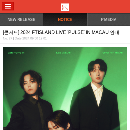
ALL MENU
NEW RELEASE
NOTICE
F'MEDIA
[콘서트] 2024 FTISLAND LIVE 'PULSE' IN MACAU 안내
No. 27 | Date 2024.09.30 19:01