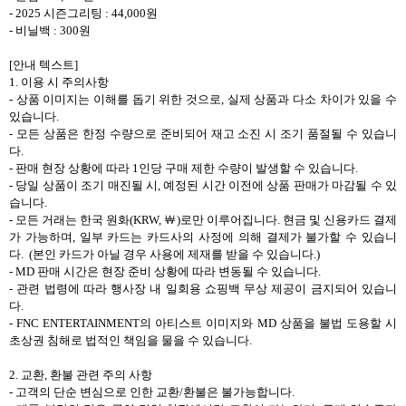
- 2025
시즌그리팅
: 44,000
원
-
비닐백
: 300
원
[
안내 텍스트
]
1.
이용 시 주의사항
-
상품 이미지는 이해를 돕기 위한 것으로
,
실제 상품과 다소 차이가 있을 수
있습니다
.
-
모든 상품은 한정 수량으로 준비되어 재고 소진 시 조기 품절될 수 있습니
다
.
-
판매 현장 상황에 따라
1
인당 구매 제한 수량이 발생할 수 있습니다
.
-
당일 상품이 조기 매진될 시
,
예정된 시간 이전에 상품 판매가 마감될 수 있
습니다
.
-
모든 거래는 한국 원화
(KRW,
￦
)
로만 이루어집니다
.
현금 및 신용카드 결제
가 가능하며
,
일부 카드는 카드사의 사정에 의해 결제가 불가할 수 있습니
다
. (
본인 카드가 아닐 경우 사용에 제재를 받을 수 있습니다
.)
- MD
판매 시간은 현장 준비 상황에 따라 변동될 수 있습니다
.
-
관련 법령에 따라 행사장 내 일회용 쇼핑백 무상 제공이 금지되어 있습니
다
.
- FNC ENTERTAINMENT
의 아티스트 이미지와
MD
상품을 불법 도용할 시
초상권 침해로 법적인 책임을 물을 수 있습니다
.
2.
교환
,
환불 관련 주의 사항
-
고객의 단순 변심으로 인한 교환
/
환불은 불가능합니다
.