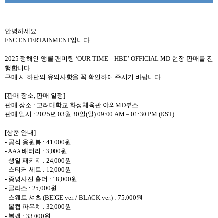
안녕하세요
.
FNC ENTERTAINMENT
입니다
.
2025
정해인 앵콜 팬미팅
‘OUR TIME – HBD’ OFFICIAL MD
현장 판매를 진
행합니다
.
구매 시 하단의 유의사항을 꼭 확인하여 주시기 바랍니다
.
[
판매 장소
,
판매 일정
]
판매 장소
:
고려대학교 화정체육관 야외
MD
부스
판매 일시
: 2025
년
03
월
30
일
(
일
) 09:00 AM – 01:30 PM (KST)
[
상품 안내
]
-
공식 응원봉
: 41,000
원
- AAA
배터리
: 3,000
원
-
생일 패키지
: 24,000
원
-
스티커 세트
: 12,000
원
-
증명사진 홀더
: 18,000
원
-
글라스
: 25,000
원
-
스웨트 셔츠
(BEIGE ver. / BLACK ver.) : 75,000
원
-
볼캡 파우치
: 32,000
원
-
볼캡
: 33,000
원