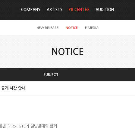
COMPANY
ARTISTS
PR CENTER
AUDITION
NEW RELEASE
NOTICE
F'MEDIA
NOTICE
SUBJECT
음원 공개 시간 안내
앨범 [FIRST STEP] 앨범발매와 함께