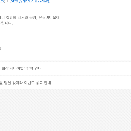
om
) / (
http://goo.gl/8B2Mg
)
 미니 앨범의 티져와 음원, 뮤직비디오에
드립니다.
)
OP 최강 서바이벌" 방영 안내
이틀 명을 찾아라 이벤트 종료 안내