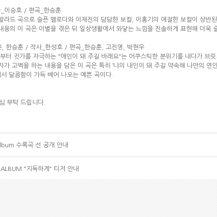
사_이승호 / 편곡_한승훈
의 락발라드 곡으로 슬픈 멜로디와 이재진의 담담한 보컬, 이홍기의 애절한 보컬이 상반
용의 이 곡은 이별을 겪은 뒤 일상생활에서 와닿는 느낌을 진솔하게 표현해 더욱 슬
, 한승훈 / 작사_한성호 / 편곡_한승훈, 고진영, 박현우
부터 귓가를 자극하는 "애인이 돼 주길 바래요"는 어쿠스틱한 분위기를 내다가 브
자가 고백을 하는 내용을 담은 이 곡은 특히 ‘나의 내인이 돼 주길 약속해 나만의 
서 달콤함이 가득 베어 나오는 예쁜 곡이다.
관심 부탁 드립니다.
I Album 수록곡 선 공개 안내
NI ALBUM "지독하게" 티저 안내