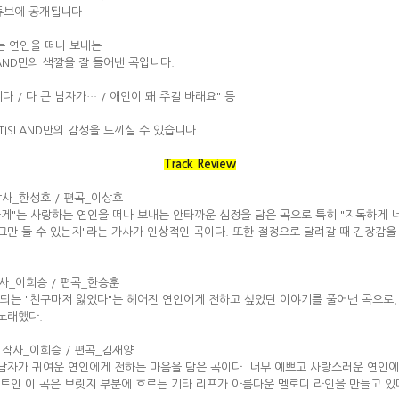
 유튜브에 공개됩니다
는 연인을 떠나 보내는
AND만의 색깔을 잘 들어낸 곡입니다.
다 / 다 큰 남자가… / 애인이 돼 주길 바래요" 등
ISLAND만의 감성을 느끼실 수 있습니다.
Track Review
작사_한성호 / 편곡_이상호
게"는 사랑하는 연인을 떠나 보내는 안타까운 심정을 담은 곡으로 특히 "지독하게 
그만 둘 수 있는지"라는 가사가 인상적인 곡이다. 또한 절정으로 달려갈 때 긴장감을 더
작사_이희승 / 편곡_한승훈
되는 "친구마저 잃었다"는 헤어진 연인에게 전하고 싶었던 이야기를 풀어낸 곡으로
노래했다.
 작사_이희승 / 편곡_김재양
 남자가 귀여운 연인에게 전하는 마음을 담은 곡이다. 너무 예쁘고 사랑스러운 연인
트인 이 곡은 브릿지 부분에 흐르는 기타 리프가 아름다운 멜로디 라인을 만들고 있