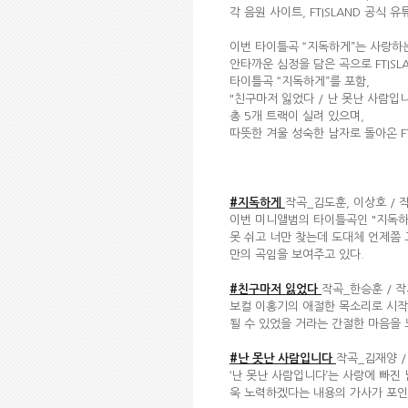
각 음원 사이트, FTISLAND 공식
이번 타이틀곡 “지독하게”는 사랑하
안타까운 심정을 담은 곡으로 FTISL
타이틀곡 “지독하게”를 포함,
"친구마저 잃었다 / 난 못난 사람입니
총 5개 트랙이 실려 있으며,
따뜻한 겨울 성숙한 남자로 돌아온 FT
#
지독하게
작곡_김도훈, 이상호 / 
이번 미니앨범의 타이틀곡인 "지독하
못 쉬고 너만 찾는데 도대체 언제쯤 
만의 곡임을 보여주고 있다.
#
친구마저 잃었다
작곡_한승훈 / 
보컬 이홍기의 애절한 목소리로 시작
될 수 있었을 거라는 간절한 마음을 
#
난 못난 사람입니다
작곡_김재양 /
‘난 못난 사람입니다’는 사랑에 빠진
욱 노력하겠다는 내용의 가사가 포인