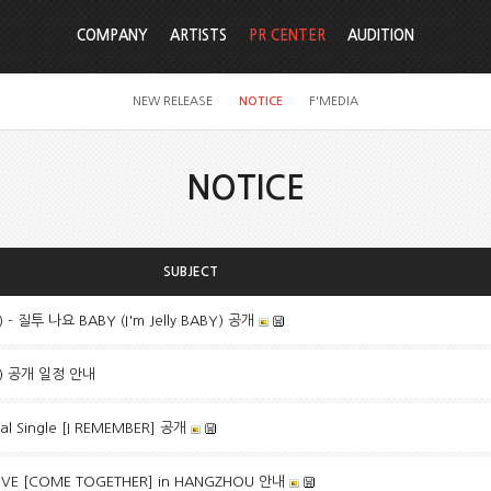
COMPANY
ARTISTS
PR CENTER
AUDITION
NEW RELEASE
NOTICE
F'MEDIA
NOTICE
SUBJECT
- 질투 나요 BABY (I'm Jelly BABY) 공개
M) 공개 일정 안내
al Single [I REMEMBER] 공개
IVE [COME TOGETHER] in HANGZHOU 안내