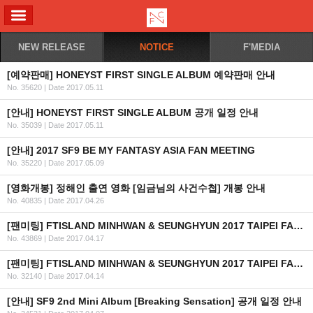
ALL MENU
NEW RELEASE
NOTICE
F'MEDIA
[예약판매] HONEYST FIRST SINGLE ALBUM 예약판매 안내
No. 35620
|
Date 2017.05.11
[안내] HONEYST FIRST SINGLE ALBUM 공개 일정 안내
No. 35039
|
Date 2017.05.11
[안내] 2017 SF9 BE MY FANTASY ASIA FAN MEETING
No. 35220
|
Date 2017.05.09
[영화개봉] 정해인 출연 영화 [임금님의 사건수첩] 개봉 안내
No. 40835
|
Date 2017.04.26
[팬미팅] FTISLAND MINHWAN & SEUNGHYUN 2017 TAIPEI FAN MEETING(수정)
No. 43869
|
Date 2017.04.17
[팬미팅] FTISLAND MINHWAN & SEUNGHYUN 2017 TAIPEI FAN MEETING 안내
No. 32140
|
Date 2017.04.14
[안내] SF9 2nd Mini Album [Breaking Sensation] 공개 일정 안내