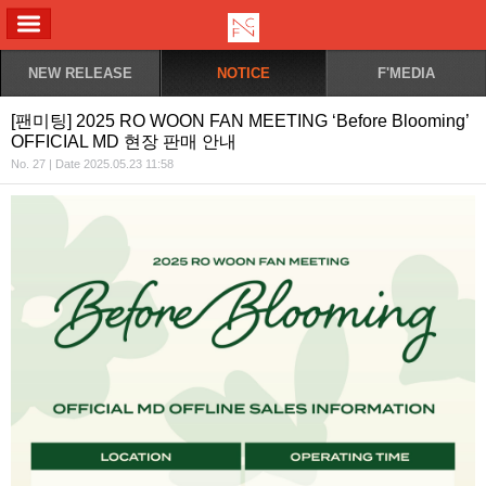
ALL MENU
NEW RELEASE
NOTICE
F'MEDIA
[팬미팅] 2025 RO WOON FAN MEETING ‘Before Blooming’
OFFICIAL MD 현장 판매 안내
No. 27 | Date 2025.05.23 11:58