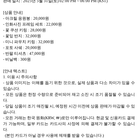
판매 일시
: 2025
년
5
월
31
일
(
토
) 02:00 PM ~ 06:00 PM (KST)
[
상품 안내
]
-
아크릴 응원봉
: 20,000
원
-
인화사진 프레임 세트
: 22,000
원
-
꽃 쿠션 키링
: 28,000
원
-
꽃잎 반지
: 32,000
원
-
미니 파우치 키링
: 32,000
원
-
포토 사쉐
: 20,000
원
-
반팔 티셔츠
: 47,000
원
-
비닐백
: 300
원
[
안내 텍스트
]
1.
이용 시 주의사항
-
상품 이미지는 이해를 돕기 위한 것으로
,
실제 상품과 다소 차이가 있을 수
있습니다
.
-
모든 상품은 한정 수량으로 준비되어 재고 소진 시 조기 품절될 수 있습니
다
.
-
당일 상품이 조기 매진될 시
,
예정된 시간 이전에 상품 판매가 마감될 수 있
습니다
.
-
모든 거래는 한국 원화
(KRW,
￦
)
로만 이루어집니다
.
현금 및 신용카드 결제
가 가능하며
,
일부 카드는 카드사의 사정에 의해 결제가 불가할 수 있습니
다
.
(
본인 카드가 아닐 경우 사용에 제재를 받을 수 있습니다
.)