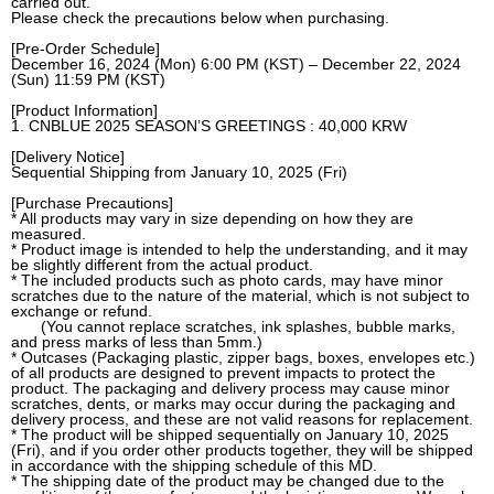
carried out.
Please check the precautions below when purchasing.
[Pre-Order Schedule]
December 16, 2024 (Mon) 6:00 PM (KST) – December 22, 2024
(Sun) 11:59 PM (KST)
[Product Information]
1. CNBLUE 2025 SEASON’S GREETINGS : 40,000 KRW
[Delivery Notice]
Sequential Shipping from January 10, 2025 (Fri)
[Purchase Precautions]
* All products may vary in size depending on how they are
measured.
* Product image is intended to help the understanding, and it may
be slightly different from the actual product.
* The included products such as photo cards, may have minor
scratches due to the nature of the material, which is not subject to
exchange or refund.
(You cannot replace scratches, ink splashes, bubble marks,
and press marks of less than 5mm.)
* Outcases (Packaging plastic, zipper bags, boxes, envelopes etc.)
of all products are designed to prevent impacts to protect the
product. The packaging and delivery process may cause minor
scratches, dents, or marks may occur during the packaging and
delivery process, and these are not valid reasons for replacement.
* The product will be shipped sequentially on January 10, 2025
(Fri), and if you order other products together, they will be shipped
in accordance with the shipping schedule of this MD.
* The shipping date of the product may be changed due to the