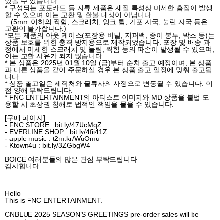
있을 수 있습니다
.
*
구성되는 포토카드 등 지류 제품은 재질 특성상 미세한 흠집이 발생
할 수 있으며 이는 교환 및 환불 대상이 아닙니다
.
(5mm
이하의 찍힘
,
스크래치
,
잉크 튐
,
기포 자국
,
눌린 자국 등은
교환이 불가합니다
.)
*
모든 제품의 아웃 케이스
(
포장용 비닐
,
지퍼백
,
종이 봉투
,
박스 등
)
는
상품 보호를 위한 충격 방지용으로 제작되었습니다
.
포장 및 배송 과
정에서 미세한 스크래치 및 눌림
,
찍힘 등의 파손이 발생될 수 있으며
,
이는 교환 사유가 되지 않습니다
.
*
본 상품은
2025
년
01
월
10
일
(
금
)
부터 순차 출고 예정이며
,
본 상품
과 다른 상품을 같이 주문하실 경우 본 상품 출고 일정에 맞춰 출고됩
니다
.
*
상품 출고일은 제작처와 물류사의 사정으로 변동될 수 있습니다
.
이
점 양해 부탁드립니다
.
* FNC ENTERTAINMENT
의 아티스트 이미지와
MD
상품을 불법 도
용할 시 초상권 침해로 법적인 책임을 물을 수 있습니다
.
[
구매 페이지
]
- FNC STORE : bit.ly/47UcMqZ
- EVERLINE SHOP : bit.ly/4fii41Z
- apple music : t2m.kr/WuOmu
- Ktown4u : bit.ly/3ZGbgW4
BOICE
여러분들의 많은 관심 부탁드립니다
.
감사합니다
.
Hello
This is FNC ENTERTAINMENT.
CNBLUE 2025 SEASON’S GREETINGS pre-order sales will be