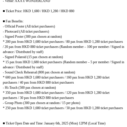
- Venue: AXA x WONDERLAND
■
Ticket Price: HKD 1,680 / HKD 1,280 / HKD 880
■
Fan Benefits:
- Official Poster (All ticket purchasers)
- Photocard (All ticket purchasers)
- Signed Poster (300 pax chosen at random)
* 200 pax from HKD 1,680 ticket purchasers / 80 pax from HKD 1,280 ticket purchasers
/ 20 pax from HKD 880 ticket purchasers (Random member – 100 per member / Signed in
advance / Distributed by staff)
- Signed Polaroid (15 pax chosen at random)
* 15 pax from HKD 1,680 ticket purchasers (Random member – 5 per member / Signed in
advance / Distributed by staff)
- Sound Check Rehearsal (800 pax chosen at random)
* 600 pax from HKD 1,680 ticket purchasers / 160 pax from HKD 1,280 ticket
purchasers / 40 pax from HKD 880 ticket purchasers
- Hi-Touch (500 pax chosen at random)
* 350 pax from HKD 1,680 ticket purchasers / 120 pax from HKD 1,280 ticket
purchasers / 30 pax from HKD 880 ticket purchasers
- Group Photo (300 pax chosen at random / 15 per photo)
* 250 pax from HKD 1,680 ticket purchasers / 50 pax from HKD 1,280 ticket purchasers
■
Ticket Open Date and Time: January 6th, 2025 (Mon) 12PM (Local Time)