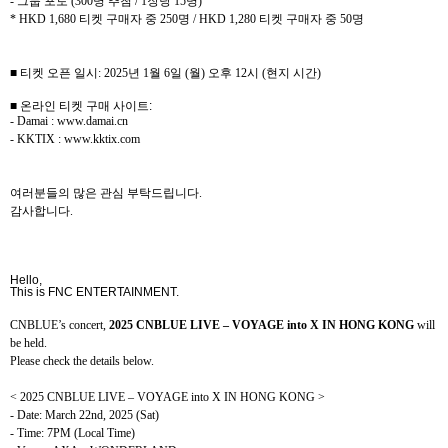
-
그룹 포토
(300
명 추첨
/ 1
장당
15
명
)
* HKD 1,680
티켓 구매자 중
250
명
/ HKD 1,280
티켓 구매자 중
50
명
■ 티켓 오픈 일시
: 2025
년
1
월
6
일
(
월
)
오후
12
시
(
현지 시간
)
■ 온라인 티켓 구매 사이트
:
- Damai : www.damai.cn
- KKTIX : www.kktix.com
여러분들의 많은 관심 부탁드립니다
.
감사합니다
.
Hello,
This is FNC ENTERTAINMENT.
CNBLUE’s concert,
2025 CNBLUE LIVE – VOYAGE into X IN HONG KONG
will
be held.
Please check the details below.
< 2025 CNBLUE LIVE – VOYAGE into X IN HONG KONG >
- Date: March 22nd, 2025 (Sat)
- Time: 7PM (Local Time)