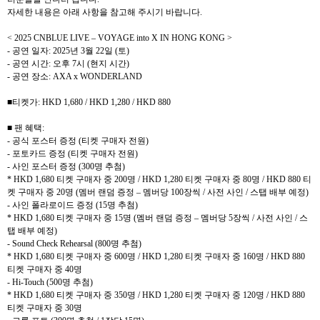
자세한 내용은 아래 사항을 참고해 주시기 바랍니다
.
< 2025 CNBLUE LIVE – VOYAGE into X IN HONG KONG >
-
공연 일자
: 2025
년
3
월
22
일
(
토
)
-
공연 시간
:
오후
7
시
(
현지 시간
)
-
공연 장소
: AXA x WONDERLAND
■티켓가
: HKD 1,680 / HKD 1,280 / HKD 880
■ 팬 혜택
:
-
공식 포스터 증정
(
티켓 구매자 전원
)
-
포토카드 증정
(
티켓 구매자 전원
)
-
사인 포스터 증정
(300
명 추첨
)
* HKD 1,680
티켓 구매자 중
200
명
/ HKD 1,280
티켓 구매자 중
80
명
/ HKD 880
티
켓 구매자 중
20
명
(
멤버 랜덤 증정
–
멤버당
100
장씩
/
사전 사인
/
스탭 배부 예정
)
-
사인 폴라로이드 증정
(15
명 추첨
)
* HKD 1,680
티켓 구매자 중
15
명
(
멤버 랜덤 증정
–
멤버당
5
장씩
/
사전 사인
/
스
탭 배부 예정
)
- Sound Check Rehearsal (800
명 추첨
)
* HKD 1,680
티켓 구매자 중
600
명
/ HKD 1,280
티켓 구매자 중
160
명
/ HKD 880
티켓 구매자 중
40
명
- Hi-Touch (500
명 추첨
)
* HKD 1,680
티켓 구매자 중
350
명
/ HKD 1,280
티켓 구매자 중
120
명
/ HKD 880
티켓 구매자 중
30
명