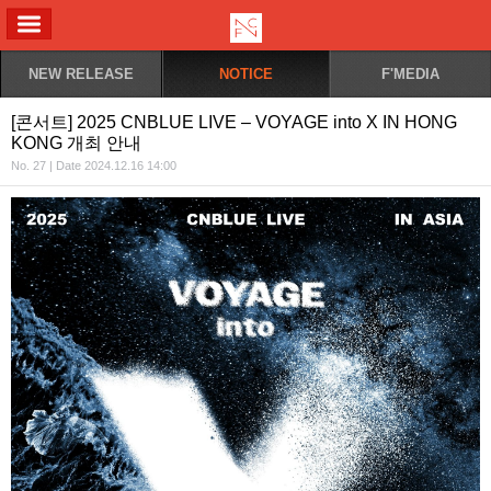
ALL MENU
NEW RELEASE
NOTICE
F'MEDIA
[콘서트] 2025 CNBLUE LIVE – VOYAGE into X IN HONG
KONG 개최 안내
No. 27 | Date 2024.12.16 14:00