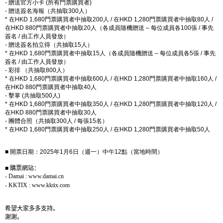
-
贈送官方小卡
(
所有門票購買者
)
-
贈送簽名海報（共抽取
300
人）
*
在
HKD 1,680
門票購買者中抽取
200
人
/
在
HKD 1,280
門票購買者中抽取
80
人
/
在
HKD 880
門票購買者中抽取
20
人（各成員隨機贈送
–
每位成員各
100
張
/
事先
簽名
/
由工作人員發放）
-
贈送簽名拍立得（共抽取
15
人）
*
在
HKD 1,680
門票購買者中抽取
15
人（各成員隨機贈送
–
每位成員各
5
張
/
事先
簽名
/
由工作人員發放）
-
彩排 （共抽取
800
人）
*
在
HKD 1,680
門票購買者中抽取
600
人
/
在
HKD 1,280
門票購買者中抽取
160
人
/
在
HKD 880
門票購買者中抽取
40
人
-
擊掌
(
共抽取
500
人
)
*
在
HKD 1,680
門票購買者中抽取
350
人
/
在
HKD 1,280
門票購買者中抽取
120
人
/
在
HKD 880
門票購買者中抽取
30
人
-
團體合照（共抽取
300
人
/
每張
15
名）
*
在
HKD 1,680
門票購買者中抽取
250
人
/
在
HKD 1,280
門票購買者中抽取
50
人
■ 開票日期：
2025
年
1
月
6
日（週一）中午
12
點（當地時間）
■
購票網站：
- Damai : www.damai.cn
- KKTIX : www.kktix.com
希望大家多多支持。
謝謝。