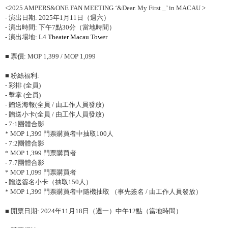
<2025 AMPERS&ONE FAN MEETING ‘&Dear. My First _’ in MACAU >
-
演出日期
: 2025
年
1
月
11
日（週六）
-
演出時間
:
下午
7
點
30
分（當地時間）
-
演出場地
:
L4 Theater Macau Tower
■ 票價
: MOP 1,399 / MOP 1,099
■ 粉絲福利
:
-
彩排
(
全員
)
-
擊掌
(
全員
)
-
贈送海報
(
全員
/
由工作人員發放
)
-
贈送小卡
(
全員
/
由工作人員發放
)
- 7:1
團體合影
* MOP 1,399
門票購買者中抽取
100
人
- 7:2
團體合影
* MOP 1,399
門票購買者
- 7:7
團體合影
* MOP 1,099
門票購買者
-
贈送簽名小卡（抽取
150
人）
* MOP 1,399
門票購買者中隨機抽取 （事先簽名
/
由工作人員發放）
■ 開票日期
: 2024
年
11
月
18
日（週一）中午
12
點（當地時間）