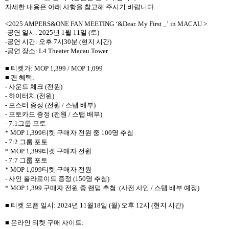
자세한 내용은 아래 사항을 참고해 주시기 바랍니다
.
<
2025 AMPERS&ONE FAN MEETING
‘
&Dear. My First _
’
in MACAU
>
-
공연 일시
: 2025
년
1
월
11
일
(
토
)
-
공연 시간
:
오후
7
시
30
분
(
현지 시간
)
-
공연 장소
: L4 Theater Macau Tower
■ 티켓가
: MOP 1,399 / MOP 1,099
■ 팬 혜택
:
-
사운드 체크
(
전원
)
-
하이터치
(
전원
)
-
포스터 증정
(
전원
/
스탭 배부
)
-
포토카드 증정
(
전원
/
스탭 배부
)
- 7:1
그룹 포토
* MOP 1,399
티켓 구매자 전원 중
100
명 추첨
- 7:2
그룹 포토
* MOP 1,399
티켓 구매자 전원
- 7:7
그룹 포토
* MOP 1,099
티켓 구매자 전원
-
사인 폴라로이드 증정
(150
명 추첨
)
* MOP 1,399
구매자 전원 중 랜덤 추첨
(
사전 사인
/
스탭 배부 예정
)
■ 티켓 오픈 일시
: 2024
년
11
월
18
일
(
월
)
오후
12
시
(
현지 시간
)
■ 온라인 티켓 구매 사이트
: