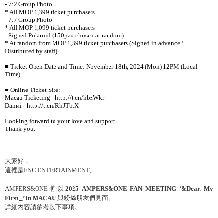
- 7:2 Group Photo
* All MOP 1,399 ticket purchasers
- 7:7 Group Photo
* All MOP 1,099 ticket purchasers
- Signed Polaroid (150pax chosen at random)
* At random from MOP 1,399 ticket purchasers (Signed in advance /
Distributed by staff)
■
Ticket Open Date and Time: November 18th, 2024 (Mon) 12PM (Local
Time)
■
Online Ticket Site:
Macau Ticketing - http://t.cn/hbzWkr
Damai - http://t.cn/RhJTbtX
Looking forward to your love and support.
Thank you.
大家好，
這裡是
FNC ENTERTAINMENT
。
AMPERS&ONE
將以
2025 AMPERS&ONE FAN MEETING ‘&Dear. My
First _’ in MACAU
與粉絲朋友們見面。
詳細內容請參考以下事項。