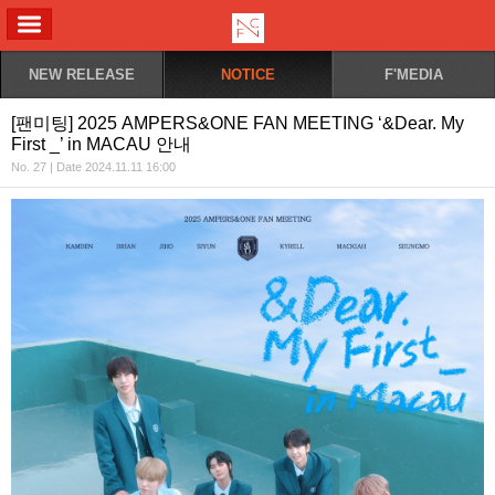
ALL MENU
NEW RELEASE
NOTICE
F'MEDIA
[팬미팅] 2025 AMPERS&ONE FAN MEETING ‘&Dear. My
First _’ in MACAU 안내
No. 27 | Date 2024.11.11 16:00