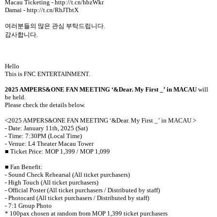
Macau Ticketing - http://t.cn/hbzWkr
Damai - http://t.cn/RhJTbtX
여러분들의 많은 관심 부탁드립니다
.
감사합니다
.
Hello
This is FNC ENTERTAINMENT.
2025 AMPERS&ONE FAN MEETING
‘
&Dear. My First _
’
in MACAU
will
be held.
Please check the details below.
<
2025 AMPERS&ONE FAN MEETING
‘
&Dear. My First _
’
in MACAU
>
- Date: January 11th, 2025 (Sat)
- Time: 7:30PM (Local Time)
- Venue: L4 Theater Macau Tower
■
Ticket Price: MOP 1,399 / MOP 1,099
■
Fan Benefit:
- Sound Check Rehearsal (All ticket purchasers)
- High Touch (All ticket purchasers)
- Official Poster (All ticket purchasers / Distributed by staff)
- Photocard (All ticket purchasers / Distributed by staff)
- 7:1 Group Photo
* 100pax chosen at random from MOP 1,399 ticket purchasers