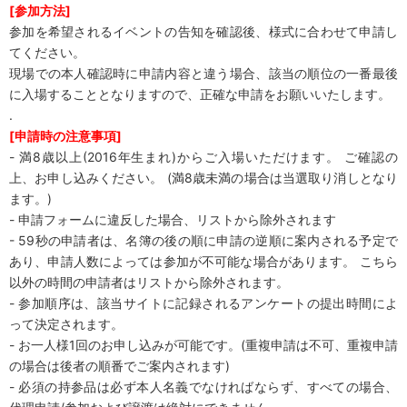
[
参加方法
]
参加を希望されるイベントの告知を確認後、様式に合わせて申請し
てください。
現場での本人確認時に申請内容と違う場合、該当の順位の一番最後
に入場することとなりますので、正確な申請をお願いいたします。
.
[
申請時の注意事項
]
- 満8歳以上(2016年生まれ)からご入場いただけます。 ご確認の
上、お申し込みください。 (満8歳未満の場合は当選取り消しとなり
ます。)
- 申請フォームに違反した場合、リストから除外されます
- 59秒の申請者は、名簿の後の順に申請の逆順に案内される予定で
あり、申請人数によっては参加が不可能な場合があります。 こちら
以外の時間の申請者はリストから除外されます。
- 参加順序は、該当サイトに記録されるアンケートの提出時間によ
って決定されます。
- お一人様1回のお申し込みが可能です。(重複申請は不可、重複申請
の場合は後者の順番でご案内されます)
- 必須の持参品は必ず本人名義でなければならず、すべての場合、