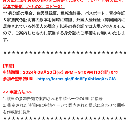
写真で撮影したもの
X
、コピー
X
）
**
身分証の場合、住民登録証、運転免許書、パスポート、青少年証
＆家族関係証明書の原本を同時に確認、外国人登録証（韓国国内に
居住されている外国人の場合）以外の身分証では入場ができません
ので、ご案内したものに該当する身分証のご準備をお願いいたしま
す。
★★★★★★★★★★★★★★★★★★★★★★★★★★★★★
[
申請
]
申請期間：
2024
年
08
月
20
日
(
火
)
9PM ~ 9:10PM
(10
分間
)
まで
参加希望申請
URL :
https://forms.gle/Edn8EpXbHwqXrxGf8
<<
申請方法
>>
1. 該当の参加告知で案内される申請ページのURLに接続
2. 指定された時間内に申請ページで案内された様式に合わせて回答
を作成後に提出
★★★★★★★★★★★★★★★★★★★★★★★★★★★★★