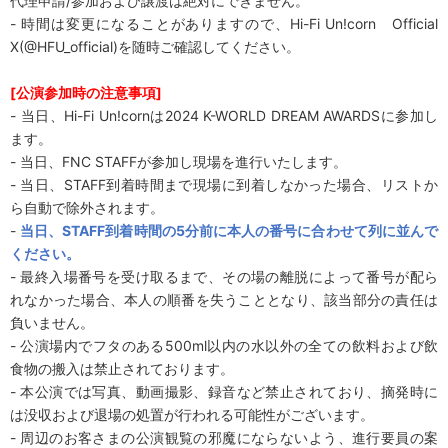
代理申請/参加および譲渡は絶対にできません。
- 時間は変更になることがありますので、Hi-Fi Un!corn Official
X(@HFU_official)を随時ご確認してください。
[
公演参加時の注意事項
]
- 当日、Hi-Fi Un!cornは2024 K-WORLD DREAM AWARDSに参加し
ます。
- 当日、FNC STAFFが参加し現場を進行いたします。
- 当日、STAFF到着時間まで現場に到着しなかった場合、リストか
ら自動で除外されます。
-
当日、
STAFF
到着時間の
5
分前に本人の番号に合わせて列に並んで
ください。
- 最終入場番号を受け取るまで、その場の離脱によって番号が配ら
れなかった場合、本人の順番を失うこととなり、該当部分の責任は
負いません。
- 公演場内でフタのある500ml以内の水以外の全ての飲料および飲
食物の搬入は禁止されております。
- 本公演では写真、動画撮影、録音など禁止されており、摘発時に
は没収および退場の処置が行われる可能性がございます。
- 周辺のお客さまの公演観覧の邪魔にならないよう、進行要員の案