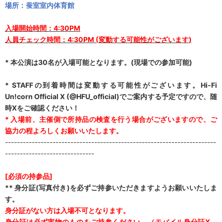
場所：
蚕室室
内
体育館
入場
開始時間
：
4:30PM
人員チェック時間：
4:30PM (
変動する可能性がございます
)
*
本公演は
30
名が入場可能となります。
(
現場での参加可能
)
* STAFF
の到着時間は変動する可能性がございます。
Hi-Fi
Un!corn
Official X
(@HFU_official)
でご
案内
する
予定
ですので
、
随
時
X
をご
確認
ください
！
*
入場前、主催側で所持品の検査を行う場合がございますので、ご
協力の程よろしくお願いいたします。
-----------------------------------------------------------------------
------------------------------
[
必須の持参品
]
**
身分証
(
写真付き
)
を必ずご持参いただきますようお願いいたしま
す。
身分証がない方は入場不可となります。
身分証は必ず実物のものをご持参ください。（モバイル身分証
X
、