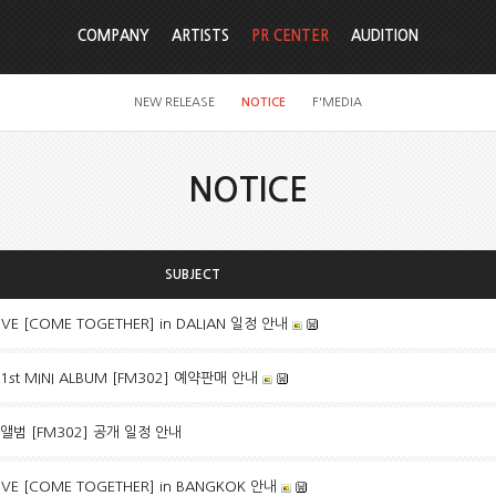
COMPANY
ARTISTS
PR CENTER
AUDITION
NEW RELEASE
NOTICE
F'MEDIA
NOTICE
SUBJECT
IVE [COME TOGETHER] in DALIAN 일정 안내
 1st MINI ALBUM [FM302] 예약판매 안내
앨범 [FM302] 공개 일정 안내
IVE [COME TOGETHER] in BANGKOK 안내