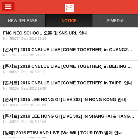
ALL MENU
NEW RELEASE
NOTICE
F'MEDIA
FNC NEO SCHOOL 오픈 및 SNS URL 안내
No. 45677
|
Date 2015.12.14
[콘서트] 2016 CNBLUE LIVE [COME TOGETHER] in GUANGZHOU 안내
No. 57516
|
Date 2015.12.11
[콘서트] 2016 CNBLUE LIVE [COME TOGETHER] in BEIJING 안내
No. 59539
|
Date 2015.12.11
[콘서트] 2016 CNBLUE LIVE [COME TOGETHER] in TAIPEI 안내
No. 55289
|
Date 2015.12.09
[콘서트] 2015 LEE HONG GI [LIVE 302] IN HONG KONG 안내
No. 36081
|
Date 2015.12.09
[콘서트] 2016 LEE HONG GI [LIVE 302] IN SHANGHAI & HANGZHOU 안내
No. 32521
|
Date 2015.12.04
[발매] 2015 FTISLAND LIVE [We Will] TOUR DVD 발매 안내