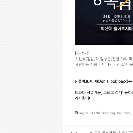
[곡 소개]
최진혁(김원)과 임주은(전현주)의 러
사랑하는 사람이 떠나가지만 잡지 못
♪ 돌아보지 마(Don't look back)
는
드라마 상속자들, 그리고 OST ‘돌아
감사합니다.
img20131128164435.png
(529.6KB)