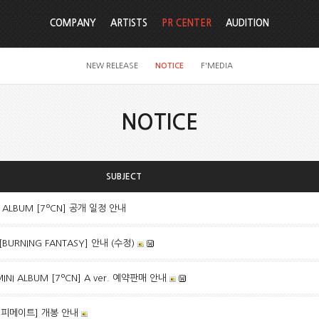
COMPANY
ARTISTS
PR CENTER
AUDITION
NEW RELEASE
NOTICE
F'MEDIA
NOTICE
SUBJECT
NI ALBUM [7ºCN] 공개 일정 안내
 [BURNING FANTASY] 안내 (수정)
INI ALBUM [7ºCN] A ver. 예약판매 안내
커피메이트] 개봉 안내