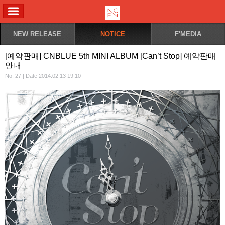
ALL MENU
NEW RELEASE
NOTICE
F'MEDIA
[예약판매] CNBLUE 5th MINI ALBUM [Can’t Stop] 예약판매
안내
No. 27 | Date 2014.02.13 19:10