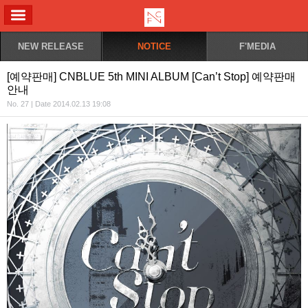
ALL MENU
NEW RELEASE
NOTICE
F'MEDIA
[예약판매] CNBLUE 5th MINI ALBUM [Can’t Stop] 예약판매
안내
No. 27 | Date 2014.02.13 19:08