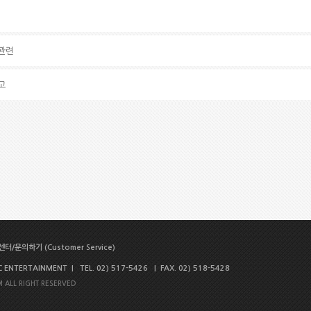
 관련
고
터/문의하기 (Customer Service)
NTERTAINMENT | TEL. 02) 517-5426 | FAX. 02) 518-5428
 ALL RIGHT RESERVED