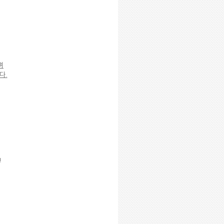
며
다.
!