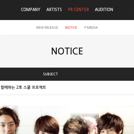
COMPANY
ARTISTS
PR CENTER
AUDITION
NEW RELEASE
NOTICE
F'MEDIA
NOTICE
SUBJECT
어와 함께하는 2호 스쿨 프로젝트