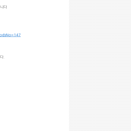
립니다
oodsNo=147
다.