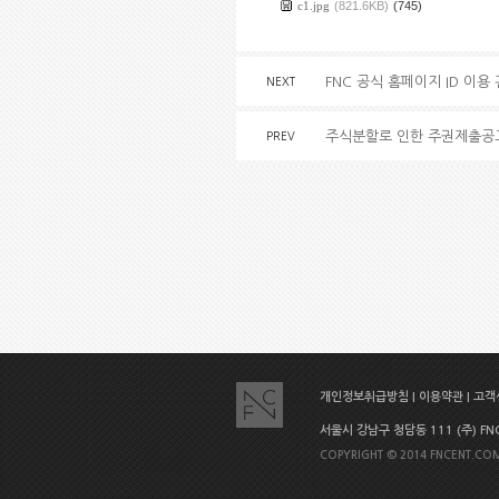
c1.jpg
(821.6KB)
(745)
FNC 공식 홈페이지 ID 이용
NEXT
주식분할로 인한 주권제출공
PREV
개인정보취급방침
|
이용약관
|
고객센
서울시 강남구 청담동 111 (주) FNC E
COPYRIGHT © 2014 FNCENT.COM