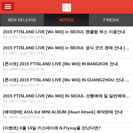
ALL MENU
NEW RELEASE
NOTICE
F'MEDIA
2015 FTISLAND LIVE [We Will] in SEOUL 팬클럽 부스 이용안내
No. 37884
|
Date 2015.08.04
2015 FTISLAND LIVE [We Will] in SEOUL 공식 굿즈 판매 안내 (KR/EN/JP)
No. 38657
|
Date 2015.08.04
[콘서트] 2015 FTISLAND LIVE [We Will] IN BANGKOK 안내
No. 44486
|
Date 2015.07.31
[콘서트] 2015 FTISLAND LIVE [We Will] IN GUANGZHOU 안내 (+티켓 오픈일자 추가)
No. 34242
|
Date 2015.07.27
2015 FTISLAND LIVE [We Will] IN SEOUL 선행예매 및 일반예매 안내 (인증URL+좌석배치도추가)
No. 74619
|
Date 2015.06.17
[예약판매] AOA 3rd MINI ALBUM [Heart Attack] 예약판매 안내
No. 66992
|
Date 2015.06.09
[이벤트] 6월 14일 키스데이에 N.Flying을 만난다면?