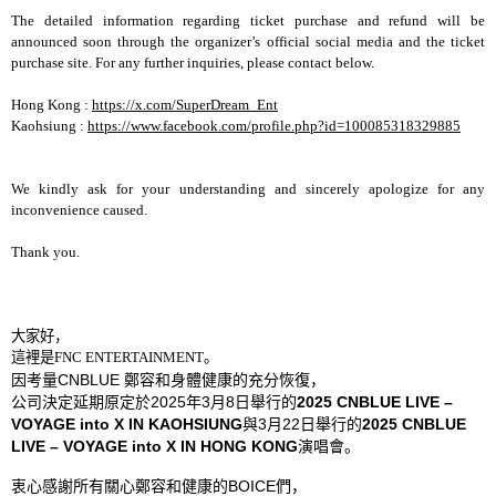
The detailed information regarding ticket purchase and refund will be
announced soon through the organizer’s official social media and the ticket
purchase site. For any further inquiries, please contact below.
Hong Kong :
https://x.com/SuperDream_Ent
Kaohsiung :
https://www.facebook.com/profile.php?id=100085318329885
We kindly ask for your understanding and sincerely apologize for any
inconvenience caused.
Thank you.
大家好，
這裡是
FNC ENTERTAINMENT
。
因考量
CNBLUE
鄭容和身體健康的充分恢復，
公司決定延期原定於
2025
年
3
月
8
日
行的
2025 CNBLUE LIVE –
舉
VOYAGE into X IN KAOHSIUNG
與
3
月
22
日
行的
2025 CNBLUE
舉
LIVE – VOYAGE into X IN HONG KONG
演唱會。
衷心感謝所有關心鄭容和健康的
BOICE
們，