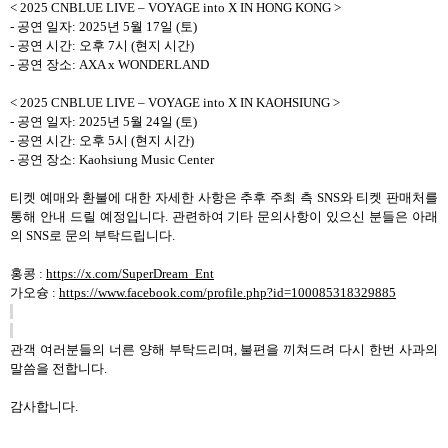
< 2025 CNBLUE LIVE
–
VOYAGE into X IN HONG KONG >
-
공연 일자
: 2025
년
5
월
17
일
(
토
)
-
공연 시간
:
오후
7
시
(
현지 시간
)
-
공연 장소
: AXA x WONDERLAND
< 2025 CNBLUE LIVE
–
VOYAGE into X IN KAOHSIUNG >
-
공연 일자
: 2025
년
5
월
24
일
(
토
)
-
공연 시간
:
오후
5
시
(
현지 시간
)
-
공연 장소
: Kaohsiung Music Center
티켓 예매와 환불에 대한 자세한 사항은 추후 주최 측
SNS
와 티켓 판매처를
통해 안내 드릴 예정입니다
.
관련하여
기타 문의사항이 있으신 분들은 아래
의
SNS
로 문의 부탁드립니다
.
홍콩
:
https://x.com/SuperDream_Ent
가오슝
:
https://www.facebook.com/profile.php?id=100085318329885
관객 여러분들의 너른 양해 부탁드리며
,
불편을 끼쳐드려 다시 한번 사과의
말씀을 전합니다
.
감사합니다
.