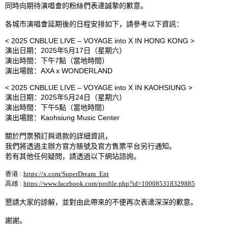
同時向期待演唱會的粉絲們表達誠摯的歉意。
各城市演唱會延期後的日程安排如下，請參考以下資訊：
< 2025 CNBLUE LIVE – VOYAGE into X IN HONG KONG >
演出日期：
2025
年
5
月
17
日（星期六）
演出時間：下午
7
點（當地時間）
演出場館：
AXA x WONDERLAND
< 2025 CNBLUE LIVE – VOYAGE into X IN KAOHSIUNG >
演出日期：
2025
年
5
月
24
日（星期六）
演出時間：下午
5
點（當地時間）
演出場館：
Kaohsiung Music Center
關於門票預訂與退款的詳細資訊，
我們將透過主辦方官方賬號及官方售票平台另行通知。
若有其他任何疑問，請透過以下網站諮詢。
香港
:
https://x.com/SuperDream_Ent
高雄
:
https://www.facebook.com/profile.php?id=100085318329885
懇請大家的諒解，並對由此帶來的不便再次表達深深的歉意。
謝謝。