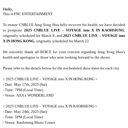
Hello,
This is FNC ENTERTAINMENT.
To ensure CNBLUE Jung Yong Hwa fully recovers his health, we have decided
to postpone
2025 CNBLUE LIVE – VOYAGE into X IN KAOHSIUNG
,
originally scheduled for March 8, and
2025 CNBLUE LIVE – VOYAGE into
X IN HONG KONG
, originally scheduled for March 22.
We sincerely thank all BOICE for your concern regarding Jung Yong Hwa’s
health and apologize to those who were looking forward to the shows.
Please refer to the details below for the rescheduled show dates for each city.
< 2025 CNBLUE LIVE
–
VOYAGE into X IN HONG KONG >
- Date: May 17th, 2025 (Sat)
- Time: 7PM (Local Time)
- Venue: AXA x WONDERLAND
< 2025 CNBLUE LIVE
–
VOYAGE into X IN KAOHSIUNG >
- Date: May 24th, 2025 (Sat)
- Time: 5PM (Local Time)
- Venue: Kaohsiung Music Center