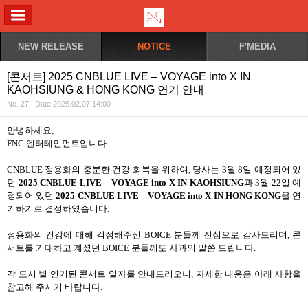
ALL MENU
NEW RELEASE
NOTICE
F'MEDIA
[콘서트] 2025 CNBLUE LIVE – VOYAGE into X IN
KAOHSIUNG & HONG KONG 연기 안내
No. 27 | Date 2025.02.07 14:00
안녕하세요
,
FNC
엔터테인먼트입니다
.
CNBLUE
정용화의 충분한 건강 회복을 위하여
,
당사는
3
월
8
일 예정되어 있
던
2025 CNBLUE LIVE – VOYAGE into X IN KAOHSIUNG
과
3
월
22
일 예
정되어 있던
2025 CNBLUE LIVE – VOYAGE into X IN HONG KONG
을 연
기하기로 결정하였습니다
.
정용화의 건강에 대해 걱정해주신
BOICE
분들께 진심으로 감사드리며
,
콘
서트를 기대하고 계셨던
BOICE
분들께도 사과의 말씀 드립니다
.
각 도시 별 연기된 콘서트 일자를 안내드리오니
,
자세한 내용은 아래 사항을
참고해 주시기 바랍니다
.