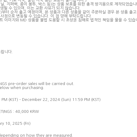
크 튐
,
기포 자국
,
눌린 자국 등은 교환이 불가합니다
.)
비닐
,
지퍼백
,
종이 봉투
,
박스 등
)
는 상품 보호를 위한 충격 방지용으로 제작되었습니
발생될 수 있으며
,
이는 교환 사유가 되지 않습니다
.
금
)
부터 순차 출고 예정이며
,
본 상품과 다른 상품을 같이 주문하실 경우 본 상품 출
 사정으로 변동될 수 있습니다
.
이 점 양해 부탁드립니다
.
트 이미지와
MD
상품을 불법 도용할 시 초상권 침해로 법적인 책임을 물을 수 있습
드립니다
.
S pre-order sales will be carried out.
below when purchasing.
PM (KST) – December 22, 2024 (Sun) 11:59 PM (KST)
ETINGS : 40,000 KRW
y 10, 2025 (Fri)
e depending on how they are measured.