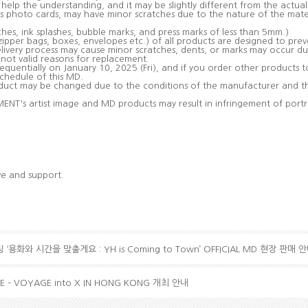
help the understanding, and it may be slightly different from the actua
s photo cards, may have minor scratches due to the nature of the materi
hes, ink splashes, bubble marks, and press marks of less than 5mm.)
zipper bags, boxes, envelopes etc.) of all products are designed to pre
ivery process may cause minor scratches, dents, or marks may occur d
 not valid reasons for replacement.
equentially on January 10, 2025 (Fri), and if you order other products t
chedule of this MD.
oduct may be changed due to the conditions of the manufacturer and th
ENT's artist image and MD products may result in infringement of portra
ove and support.
‘용화와 시간을 맞출게요 : YH is Coming to Town’ OFFICIAL MD 현장 판매 
VE – VOYAGE into X IN HONG KONG 개최 안내