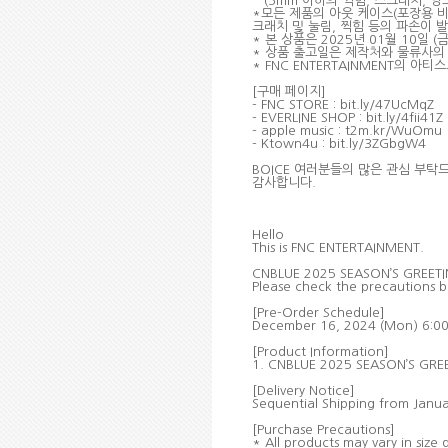
(5mm
이하의 찍힘
,
스크래치
,
잉
*
모든 제품의 아웃 케이스
(
포장용 
크래치 및 눌림
,
찍힘 등의 파손이 
*
본 상품은
2025
년
01
월
10
일
(
*
상품 출고일은 제작처와 물류사의
* FNC ENTERTAINMENT
의 아티스
[
구매 페이지
]
- FNC STORE : bit.ly/47UcMqZ
- EVERLINE SHOP : bit.ly/4fii41Z
- apple music : t2m.kr/WuOmu
- Ktown4u : bit.ly/3ZGbgW4
BOICE
여러분들의 많은 관심 부탁
감사합니다
.
Hello
This is FNC ENTERTAINMENT.
CNBLUE 2025 SEASON’S GREETING
Please check the precautions 
[Pre-Order Schedule]
December 16, 2024 (Mon) 6:00 
[Product Information]
1. CNBLUE 2025 SEASON’S GRE
[Delivery Notice]
Sequential Shipping from Januar
[Purchase Precautions]
* All products may vary in siz