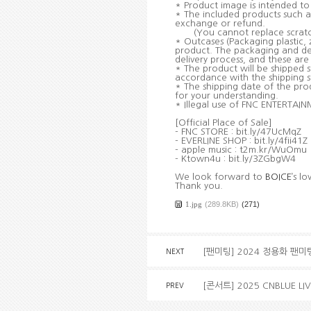
* Product image is intended to 
* The included products such a
exchange or refund.
(You cannot replace scratc
* Outcases (Packaging plastic, 
product. The packaging and del
delivery process, and these are
* The product will be shipped s
accordance with the shipping s
* The shipping date of the pr
for your understanding.
* Illegal use of FNC ENTERTAINM
[Official Place of Sale]
- FNC STORE : bit.ly/47UcMqZ
- EVERLINE SHOP : bit.ly/4fii41Z
- apple music : t2m.kr/WuOmu
- Ktown4u : bit.ly/3ZGbgW4
We look forward to
BOICE
’s l
Thank you.
1.jpg
(289.8KB)
(271)
[팬미팅] 2024 정용화 팬미팅 
NEXT
[콘서트] 2025 CNBLUE LI
PREV