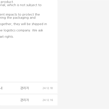
l product.
al, which is not subject to
vent impacts to protect the
uring the packaging and
ogether, they will be shipped in
e logistics company. We ask
it rights.
안내
관리자
24.12.18
관리자
24.12.16