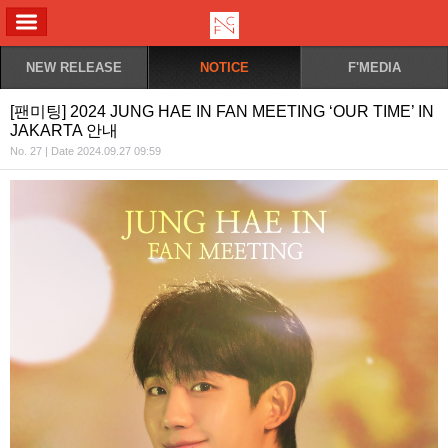
ALL MENU
NEW RELEASE
NOTICE
F'MEDIA
[팬미팅] 2024 JUNG HAE IN FAN MEETING ‘OUR TIME’ IN
JAKARTA 안내
No. 27 | Date 2024.09.27 09:59