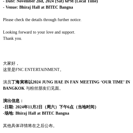
- Date: November 2nd, 2024 (Sat) 6PM (Local Time)
- Venue: Bhiraj Hall at BITEC Bangna
Please check the details through further notice.
Looking forward to your love and support.
Thank you.
大家好，
这里是
FNC ENTERTAINMENT
。
演员
丁海寅将以
2024 JUNG HAE IN FAN MEETING ‘OUR TIME’ IN
BANGKOK
与粉丝朋友们见面。
演出信息：
-
日期
: 2024
年
11
月
2
日（周六）下午
6
点（当地时间）
-
场地
: Bhiraj Hall at BITEC Bangna
其他具体详情将在之后公布。