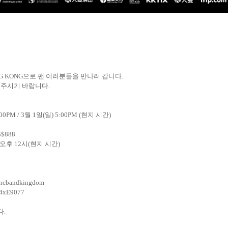
NG KONG
으로 팬 여러분들을 만나러 갑니다
.
 주시기 바랍니다
.
:00PM / 3
월
1
일
(
일
) 5:00PM (
현지 시간
)
 B$888
오후
12
시
(
현지 시간
)
k-fncbandkingdom
04xE9077
다
.