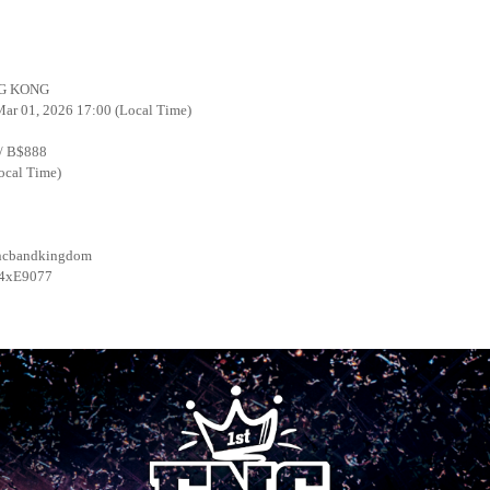
NG KONG
Mar 01, 2026 17:00 (Local Time)
 / B$888
ocal Time)
-fncbandkingdom
04xE9077