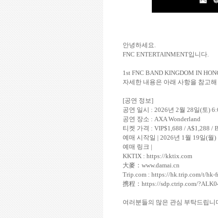
안녕하세요
.
FNC ENTERTAINMENT
입니다
.
1st FNC BAND KINGDOM IN HO
자세한 내용은 아래 사항을 참고해
[
공연 정보
]
공연 일시
: 2026
년
2
월
28
일
(
토
) 6
공연 장소
: AXA Wonderland
티켓 가격
: VIP$1,688 / A$1,288 /
예매 시작일
| 2026
년
1
월
19
일
(
월
)
예매 링크
|
KKTIX :
https://
kktix.com
大麥：
www.damai.cn
Trip.com :
https://hk.trip.com/t/h
携程：
https://sdp.ctrip.com/?ALK
여러분들의 많은 관심 부탁드립니