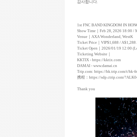
감사합니다
.
1st FNC BAND KINGDOM IN HO
Show Time
｜
Feb 28, 2026 18:00 / 
Venue
｜
AXA Wonderland, WestK
Ticket Price
｜
VIP$1,688 / A$1,288
Ticket Open
｜
2026/01/19 12:00 (L
Ticketing Website
｜
KKTIX -
https://
kktix.com
DAMAI -
www.damai.cn
Trip.com:
https://hk.trip.com/t/hk
携程：
https://sdp.ctrip.com/?ALK
Thank you