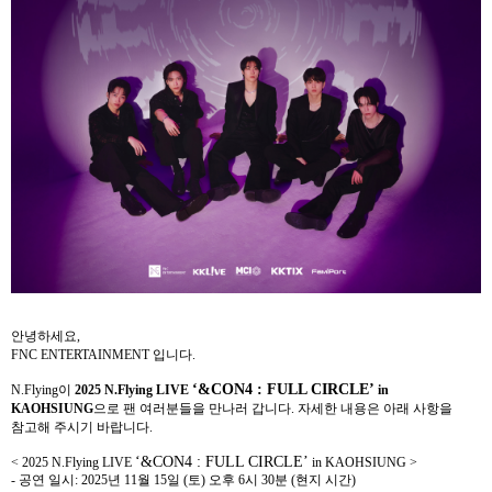
안녕하세요
,
FNC ENTERTAINMENT
입니다
.
‘&CON4 : FULL CIRCLE’
N.Flying
이
2025 N.Flying LIVE
in
KAOHSIUNG
으로 팬 여러분들을 만나러 갑니다
.
자세한 내용은 아래 사항을
참고해 주시기 바랍니다
.
‘&CON4 : FULL CIRCLE’
< 2025 N.Flying LIVE
in KAOHSIUNG >
-
공연 일시
: 2025
년
11
월
15
일
(
토
)
오후
6
시
30
분
(
현지 시간
)