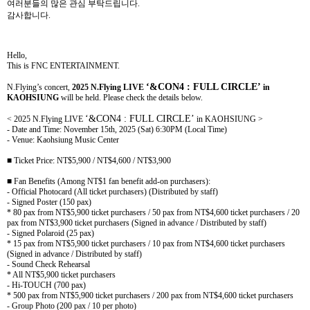
여러분들의 많은 관심 부탁드립니다
.
감사합니다
.
Hello,
This is FNC ENTERTAINMENT.
‘&CON4 : FULL CIRCLE’
N.Flying’s concert,
2025 N.Flying LIVE
in
KAOHSIUNG
will be held. Please check the details below.
‘&CON4 : FULL CIRCLE’
< 2025 N.Flying LIVE
in KAOHSIUNG >
- Date and Time: November 15th, 2025 (Sat) 6:30PM (Local Time)
-
Venue: Kaohsiung Music Center
■
Ticket
Price: NT$5,900 / NT$4,600 / NT$3,900
■
Fan Benefits (Among NT$1 fan benefit add-on purchasers):
- Official Photocard (All ticket purchasers) (Distributed by staff)
- Signed Poster (150 pax)
* 80 pax from NT$5,900 ticket purchasers / 50 pax from NT$4,600 ticket purchasers / 20
pax from NT$3,900 ticket purchasers (Signed in advance / Distributed by staff)
- Signed Polaroid (25 pax)
* 15 pax from NT$5,900 ticket purchasers / 10 pax from NT$4,600 ticket purchasers
(Signed in advance / Distributed by staff)
- Sound Check Rehearsal
* All NT$5,900 ticket purchasers
- Hi-TOUCH (700 pax)
* 500 pax from NT$5,900 ticket purchasers / 200 pax from NT$4,600 ticket purchasers
- Group Photo (200 pax / 10 per photo)