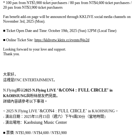
* 100 pax from NT$5,900 ticket purchasers / 80 pax from NT$4,600 ticket purchasers /
20 pax from NT$3,900 ticket purchasers
Fan benefit add-on page will be announced through KKLIVE social media channels on
November 3rd, 2025 (Mon).
■
Ticket Open Date and Time: October 19th, 2025 (Sun) 12PM (Local Time)
■
Online Ticket Site:
https://kklivetw.kktix.cc/events/8jis2d
Looking forward to your love and support.
Thank you.
大家好，
這裡是
FNC ENTERTAINMENT
。
‘&CON4 : FULL CIRCLE’
N.Flying
將以
2025 N.Flying LIVE
in
KAOHSIUNG
與粉絲朋友們見面。
詳細內容請參考以下事項。
‘&CON4 : FULL CIRCLE’
< 2025 N.Flying LIVE
in KAOHSIUNG >
-
演出日期：
2025
年
11
月
15
日（週六）下午
6
點
30
分
（當地時間
）
Kaohsiung Music Center
-
演出場地：
■
票價
:
NT$5,900 / NT$4,600 / NT$3,900