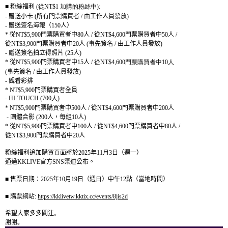
■
粉絲福利
(
從
NT$1
加購的粉絲中
):
-
贈送小卡
(
所有門票購買者
/
由工作人員發放
)
-
贈送簽名海報（
150
人）
*
從
NT$5,900
門票購買者中
80
人
/
從
NT$4,600
門票購買者中
50
人
/
從
NT$3,900
門票購買者中
20
人
(
事先簽名
/
由工作人員發放
)
-
贈送簽名拍立得照片
(25
人
)
*
從
NT$5,900
門票購買者中
15
人
/
從
NT$4,600
門票購買者中
10
人
(
事先簽名
/
由工作人員發放
)
-
觀看彩排
*
NT$5,900
門票購買者全員
-
HI-T
OUCH (700
人
)
* NT$5,900
門票購買者中
500
人
/
從
NT$4,600
門票購買者中
200
人
-
團體合影
(200
人，每組
10
人
)
*
從
NT$5,900
門票購買者中
100
人
/
從
NT$4,600
門票購買者中
80
人
/
從
NT$3,900
門票購買者中
20
人
粉絲福利追加購買頁面將於
2025
年
11
月
3
日（週一）
通過
KKLIVE
官方
SNS
渠道公布。
■ 售票
日期：
2025
年
10
月
19
日（週
日
）中午
12
點（當地時間）
■
購票網站
:
https://kklivetw.kktix.cc/events/8jis2d
希望大家多多關注。
謝謝。