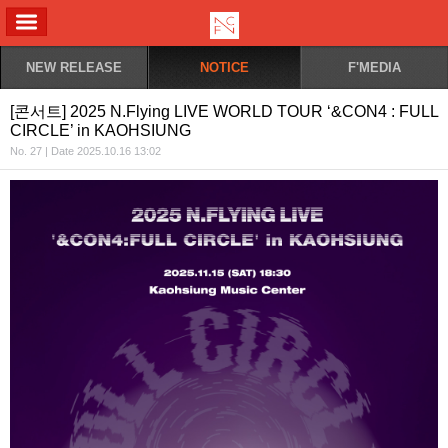
ALL MENU
NEW RELEASE
NOTICE
F'MEDIA
[콘서트] 2025 N.Flying LIVE WORLD TOUR ‘&CON4 : FULL
CIRCLE’ in KAOHSIUNG
No. 27 | Date 2025.10.16 13:02