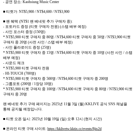
-
공연 장소
: Kaohsiung Music Center
■ 티켓가
: NT$5,900 / NT$4,600 / NT$3,900
■ 팬 혜택
(NT$1
팬 베네핏 추가 구매자 중
):
-
포토카드 증정
(
티켓 구매자 전원
) (
스탭 배부 예정
)
-
사인 포스터 증정
(150
명
)
* NT$5,900
티켓 구매자 중
80
명
/ NT$4,600
티켓 구매자 중
50
명
/ NT$3,900
티켓
구매자 중
20
명
(
사전 사인
/
스탭 배부 예정
)
-
사인 폴라로이드 증정
(25
명
)
* NT$5,900
티켓 구매자 중
15
명
/ NT$4,600
티켓 구매자 중
10
명
(
사전 사인
/
스탭
배부 예정
)
-
사운드 체크
* NT$5,900
티켓 구매자 전원
- HI-TOUCH (700
명
)
* NT$5,900
티켓 구매자 중
500
명
/ NT$4,600
티켓 구매자 중
200
명
-
그룹포토
(200
명
/ 1
장당
10
명
)
* NT$5,900
티켓 구매자 중
100
명
/ NT$4,600
티켓 구매자 중
80
명
/ NT$3,900
티켓
구매자 중
20
명
팬 베네핏 추가 구매 페이지는
2025
년
11
월
3
일
(
월
) KKLIVE
공식
SNS
채널을
통해 공지될 예정입니다
.
■ 티켓 오픈 일시
: 2025
년
10
월
19
일
(
일
)
오후
12
시
(
현지 시간
)
■ 온라인 티켓 구매 사이트
:
https://kklivetw.kktix.cc/events/8jis2d