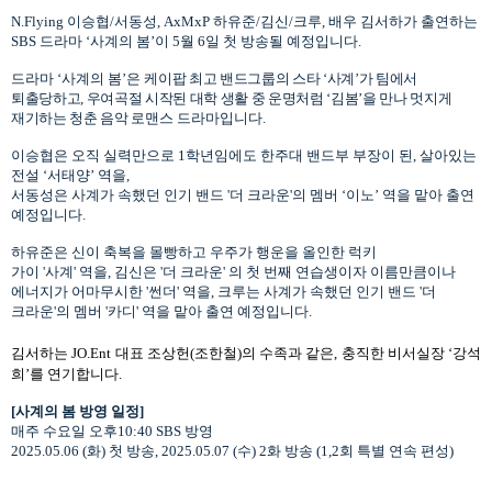
N.Flying
이승협
/
서동성
, AxMxP
하유준
/
김신
/
크루
,
배우 김서하가 출연하는
SBS
드라마
‘사계의 봄’이
5
월
6
일 첫 방송될 예정입니다
.
드라마
‘사계의 봄’은
케
이팝 최고 밴드그룹의 스타
‘
사계
’
가 팀에서
퇴출당하고
,
우여곡절 시작된 대학 생활 중 운명처럼
‘
김봄
’
을 만나 멋지게
재기하는 청춘 음악
로맨스 드라마입니다
.
이승협은
오직 실력만으로
1
학년임에도 한주대 밴드부 부장이 된
,
살아있는
전설
‘
서태양’
역을
,
서동성은 사계가 속했던 인기 밴드
'
더 크라운
'
의 멤버
‘
이노
’
역을 맡아 출연
예정입니다
.
하유준은 신이 축복을 몰빵하고 우주가 행운을 올인한 럭키
가이
'
사계
'
역을
,
김신은
'
더 크라운
'
의 첫 번째 연습생이자 이름만큼이나
에너지가 어마무시한
'
썬더
'
역을
,
크루는 사계가 속했던 인기 밴드
'
더
크라운
'
의 멤버
'
카디
'
역을 맡아 출연 예정입니다
.
김서하는
JO.Ent
대표 조상헌
(
조한철
)
의 수족과 같은
,
충직한 비서실장
‘
강석
희
’
를 연기합니다
.
[
사계의 봄
방영 일정
]
매주
수요일 오후
10:40 SBS
방영
2025.05.06 (
화
)
첫 방송
, 2025.05.07 (
수
) 2
화 방송
(1,2
회 특별 연속 편성
)