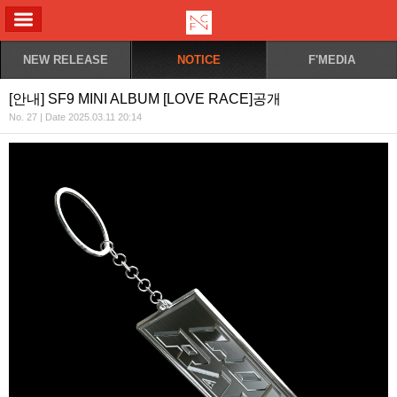
ALL MENU
NEW RELEASE
NOTICE
F'MEDIA
[안내] SF9 MINI ALBUM [LOVE RACE]공개
No. 27 | Date 2025.03.11 20:14