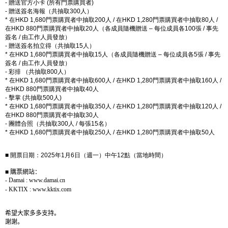
-
贈送官方小卡
(
所有門票購買者
)
-
贈送簽名海報（共抽取
300
人）
*
在
HKD 1,680
門票購買者中抽取
200
人
/
在
HKD 1,280
門票購買者中抽取
80
人
/
在
HKD 880
門票購買者中抽取
20
人（各成員隨機贈送
–
每位成員各
100
張
/
事先
簽名
/
由工作人員發放）
-
贈送簽名拍立得（共抽取
15
人）
*
在
HKD 1,680
門票購買者中抽取
15
人（各成員隨機贈送
–
每位成員各
5
張
/
事先
簽名
/
由工作人員發放）
-
彩排 （共抽取
800
人）
*
在
HKD 1,680
門票購買者中抽取
600
人
/
在
HKD 1,280
門票購買者中抽取
160
人
/
在
HKD 880
門票購買者中抽取
40
人
-
擊掌
(
共抽取
500
人
)
*
在
HKD 1,680
門票購買者中抽取
350
人
/
在
HKD 1,280
門票購買者中抽取
120
人
/
在
HKD 880
門票購買者中抽取
30
人
-
團體合照（共抽取
300
人
/
每張
15
名）
*
在
HKD 1,680
門票購買者中抽取
250
人
/
在
HKD 1,280
門票購買者中抽取
50
人
■ 開票日期：
2025
年
1
月
6
日（週一）中午
12
點（當地時間）
■
購票網站：
- Damai : www.damai.cn
- KKTIX : www.kktix.com
希望大家多多支持。
謝謝。