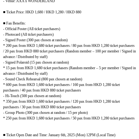
- Venue: AXA x WONDERLAND
■
Ticket Price: HKD 1,680 / HKD 1,280 / HKD 880
■
Fan Benefits:
- Official Poster (All ticket purchasers)
- Photocard (All ticket purchasers)
- Signed Poster (300 pax chosen at random)
* 200 pax from HKD 1,680 ticket purchasers / 80 pax from HKD 1,280 ticket purchasers
/ 20 pax from HKD 880 ticket purchasers (Random member – 100 per member / Signed in
advance / Distributed by staff)
- Signed Polaroid (15 pax chosen at random)
* 15 pax from HKD 1,680 ticket purchasers (Random member – 5 per member / Signed in
advance / Distributed by staff)
- Sound Check Rehearsal (800 pax chosen at random)
* 600 pax from HKD 1,680 ticket purchasers / 160 pax from HKD 1,280 ticket
purchasers / 40 pax from HKD 880 ticket purchasers
- Hi-Touch (500 pax chosen at random)
* 350 pax from HKD 1,680 ticket purchasers / 120 pax from HKD 1,280 ticket
purchasers / 30 pax from HKD 880 ticket purchasers
- Group Photo (300 pax chosen at random / 15 per photo)
* 250 pax from HKD 1,680 ticket purchasers / 50 pax from HKD 1,280 ticket purchasers
■
Ticket Open Date and Time: January 6th, 2025 (Mon) 12PM (Local Time)