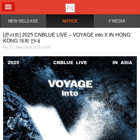
ALL MENU
NEW RELEASE
NOTICE
F'MEDIA
[콘서트] 2025 CNBLUE LIVE – VOYAGE into X IN HONG
KONG 개최 안내
No. 27 | Date 2024.12.16 14:00