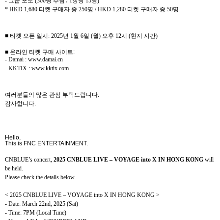
-
그룹 포토
(300
명 추첨
/ 1
장당
15
명
)
* HKD 1,680
티켓 구매자 중
250
명
/ HKD 1,280
티켓 구매자 중
50
명
■ 티켓 오픈 일시
: 2025
년
1
월
6
일
(
월
)
오후
12
시
(
현지 시간
)
■ 온라인 티켓 구매 사이트
:
- Damai : www.damai.cn
- KKTIX : www.kktix.com
여러분들의 많은 관심 부탁드립니다
.
감사합니다
.
Hello,
This is FNC ENTERTAINMENT.
CNBLUE’s concert,
2025 CNBLUE LIVE – VOYAGE into X IN HONG KONG
will
be held.
Please check the details below.
< 2025 CNBLUE LIVE – VOYAGE into X IN HONG KONG >
- Date: March 22nd, 2025 (Sat)
- Time: 7PM (Local Time)