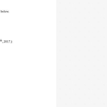
 below.
th
, 2017.)