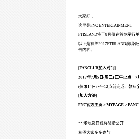
大家好，
这
里是
FNC ENTERTAINMENT
FTISLAND
将
于
8
月份
在首尔
举
行
以下是有关
2017FTISLAND
演唱会
告
内
容。
[FANCLUB
加入
时间
]
2017
年
7
月
5
日
(
周
三
)
正午
12
点
~ 7
(
仅
限
14
日正午
12
点前完成
汇
款及
[
加入方法
]
FNC
官方主
页
> MYPAGE > FAN
**
场
地及日程
将随
后公
开
希望大家多多
参与