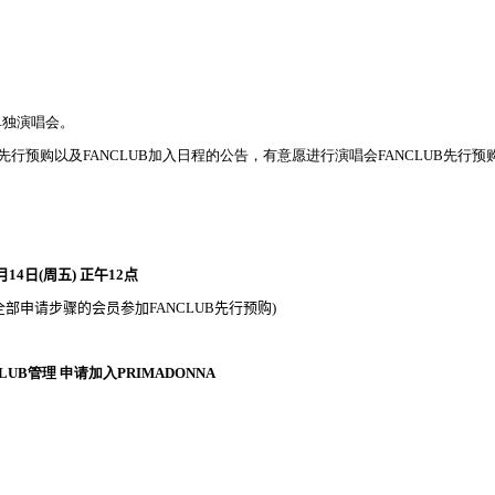
单独
演唱
会
。
先行
预购
以及
FANCLUB
加入日程的公告，有意愿进
行演唱
会
FANCLUB
先行预
月
14
日
(
周
五
)
正午
12
点
全部申
请
步
骤
的
会员参
加
FANCLUB
先行
预购
)
CLUB
管理 申
请
加入
PRIMADONNA