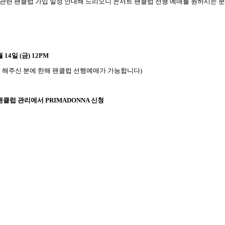
 관련 팬클럽 가입 일정 안내해 드리오니
콘서트 팬클럽 선행 예매를 원하시는 
월
14
일
(
금
) 12PM
 해주신 분에 한해 팬클럽 선행예매가 가능합니다
)
팬클럽 관리에서
PRIMADONNA
신청