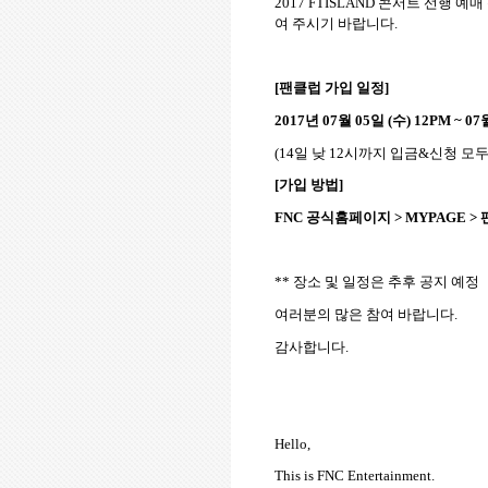
2017
FTISLAND
콘서트
선행 예매
여 주시기 바랍니다
.
[
팬클럽 가입 일정
]
2017
년
07
월
05
일
(
수
) 12PM ~ 07
(14
일 낮
12
시까지 입금
&
신청 모두
[
가입 방법
]
FNC
공식홈페이지
> MYPAGE >
**
장소 및 일정은 추후 공지 예정
여러분의 많은 참여 바랍니다
.
감사합니다
.
Hello,
This is FNC Entertainment.