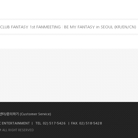
CLUB FANTASY 1st FANMEETING : BE MY FANTASY in SEOUL (KR/EN/CN)
터/문의하기 (Customer Service)
NTERTAINMENT | TEL. 02) 517-5426 | FAX. 02) 518-5428
 ALL RIGHT RESERVED