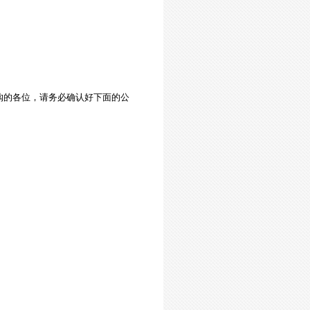
购
的各位，
请务
必确
认
好下面的公