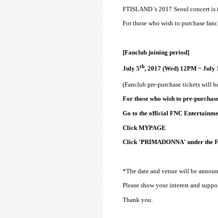
FTISLAND 's 2017 Seoul concert is t
For those who wish to purchase fanc
[Fanclub joining period]
th
July 5
, 2017 (Wed) 12PM ~ July 
(Fanclub pre-purchase tickets will b
For those who wish to pre-purchase 
Go to the official FNC Entertainme
Click MYPAGE
Click 'PRIMADONNA' under the F
*The date and venue will be announ
Please show your interest and suppor
Thank you.