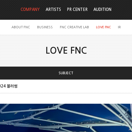
COMPANY
ARTISTS
PR CENTER
AUDITION
ABOUT FNC
BUSINESS
FNC CREATIVE LAB
LOVE FNC
IR
LOVE FNC
SUBJECT
024 블러썸