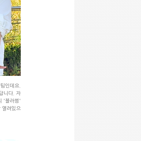
 팀인데요.
답니다. 자
 '블러썸'
짝 열려있으