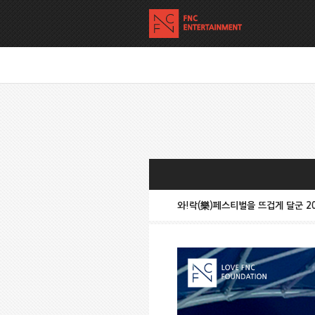
와!락(樂)페스티벌을 뜨겁게 달군 2