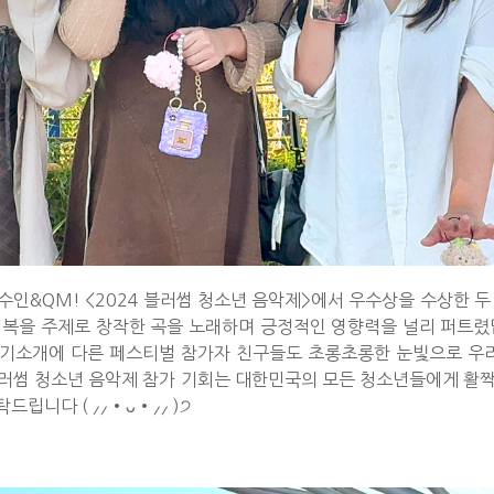
인&QM! <2024 블러썸 청소년 음악제>에서 우수상을 수상한 두
행복을 주제로 창작한 곡을 노래하며 긍정적인 영향력을 널리 퍼트렸
기소개에 다른 페스티벌 참가자 친구들도 초롱초롱한 눈빛으로 우리
러썸 청소년 음악제 참가 기회는 대한민국의 모든 청소년들에게 활
드립니다 ( ⸝⸝•ᴗ•⸝⸝ )੭