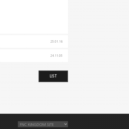
25.01.16
24.11.05
LIST