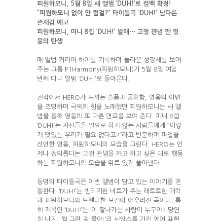
피원하모니, 5월 8일 새 앨범 ‘DUH!’로 컴백 확정!
“피원하모니 없이 안 될걸?” 타이틀곡 ‘DUH!’ 남다른
존재감 예고
피원하모니, 미니 8집 ‘DUH!’ 발매… 고정 관념 깬 영
웅의 탄생
매 앨범 커리어 하이를 기록하며 놀라운 성장세를 보여
주는 그룹 P1Harmony(피원하모니)가 5월 8일 여덟
번째 미니 앨범 ‘DUH!’로 돌아온다.
전작에서 HERO가 느끼는 슬픔과 공허함, 영웅의 이면
을 조명하며 극복의 힘을 노래했던 피원하모니는 새 앨
범을 통해 영웅의 또 다른 면모를 보여 준다. 미니 8집
‘DUH!’는 자신들을 필요로 하지 않는 사람들에게 “이렇
게 멋있는 우리가 필요 없다고?”라고 반문하며 파업을
선언한 영웅, 피원하모니의 모습을 그린다. HERO는 언
제나 정의롭다는 고정 관념을 깨고 하고 싶은 대로 행동
하는 피원하모니의 모습을 위트 있게 풀어낸다.
동명의 타이틀곡은 이번 앨범이 담고 있는 이야기를 관
통한다. ‘DUH!’는 빈티지한 비트가 주는 레트로한 매력
과 피원하모니의 트렌디한 보컬이 어우러진 곡이다. 특
히 제목인 ‘DUH!’는 ‘이 잘나가는 사람이 누구야? 당연
히 나지! 뭘 그런 걸 물어!’의 뉘앙스를 가진 영어 표현