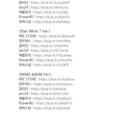
알라딘 :
https://buly.kr/3u2pAM5
yes24 :
https://buly.kr/H6hejYq
애플뮤직 :
https://buly.kr/CsjTBtL
Ktown4U :
https://buly.kr/NjfXvV
위버스샵 :
https://buly.kr/BeKAJku
<Plain White T Ver.>
FNC STORE :
https://buly.kr/BeKAJl4
핫트랙스 :
https://buly.kr/HHcPiKm
알라딘 :
https://buly.kr/ChoiD9G
yes24 :
https://buly.kr/GE7rpU6
애플뮤직 :
https://buly.kr/7QLymay
Ktown4U :
https://buly.kr/HHcPiFo
위버스샵 :
https://buly.kr/CsjTBTF
<NEMO ALBUM Ver.>
FNC STORE :
https://buly.kr/ESyI0oe
핫트랙스 :
https://buly.kr/G3D6qcw
알라딘 :
https://buly.kr/Gks8luk
yes24 :
https://buly.kr/EI3X2W0
애플뮤직 :
https://buly.kr/GZxNn22
Ktown4U :
https://buly.kr/AF06Tct
위버스샵 :
https://buly.kr/Gks8lQK