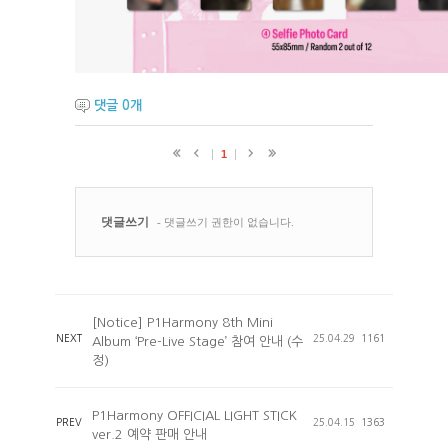
댓글
0
개
[Notice] P1Harmony 8th Mini
NEXT
25.04.29
1161
Album ‘Pre-Live Stage’ 참여 안내 (수
정)
P1Harmony OFFICIAL LIGHT STICK
PREV
25.04.15
1363
ver.2 예약 판매 안내