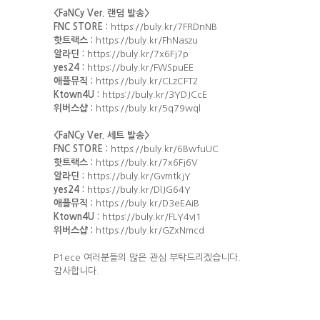
<FaNCy Ver. 랜덤 발송>
FNC STORE :
https://buly.kr/7FRDnNB
핫트랙스 :
https://buly.kr/FhNaszu
알라딘 :
https://buly.kr/7x6Fj7p
yes24 :
https://buly.kr/FWSpuEE
애플뮤직 :
https://buly.kr/CLzCFT2
Ktown4U :
https://buly.kr/3YDJCcE
위버스샵 :
https://buly.kr/5q79wql
<FaNCy Ver. 세트 발송>
FNC STORE :
https://buly.kr/6BwfuUC
핫트랙스 :
https://buly.kr/7x6Fj6V
알라딘 :
https://buly.kr/GvmtkjY
yes24 :
https://buly.kr/DlJG64Y
애플뮤직 :
https://buly.kr/D3eEAiB
Ktown4U :
https://buly.kr/FLY4vI1
위버스샵 :
https://buly.kr/GZxNmcd
P1ece 여러분들의 많은 관심 부탁드리겠습니다.
감사합니다.