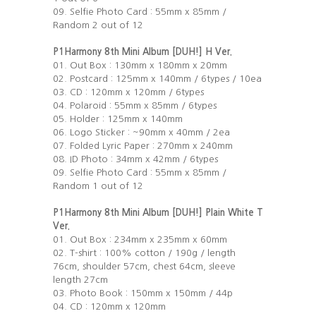
09. Selfie Photo Card : 55mm x 85mm /
Random 2 out of 12
P1Harmony 8th Mini Album [DUH!] H Ver.
01. Out Box : 130mm x 180mm x 20mm
02. Postcard : 125mm x 140mm / 6types / 10ea
03. CD : 120mm x 120mm / 6types
04. Polaroid : 55mm x 85mm / 6types
05. Holder : 125mm x 140mm
06. Logo Sticker : ~90mm x 40mm / 2ea
07. Folded Lyric Paper : 270mm x 240mm
08. ID Photo : 34mm x 42mm / 6types
09. Selfie Photo Card : 55mm x 85mm /
Random 1 out of 12
P1Harmony 8th Mini Album [DUH!] Plain White T
Ver.
01. Out Box : 234mm x 235mm x 60mm
02. T-shirt : 100% cotton / 190g / length
76cm, shoulder 57cm, chest 64cm, sleeve
length 27cm
03. Photo Book : 150mm x 150mm / 44p
04. CD : 120mm x 120mm