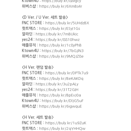
Ktown4U :
https://buly.kr/8Ivlgcy
위버스샵 :
https://buly.kr/6XmBs4r
<D Ver. / U Ver. 세트 발송>
FNC STORE :
https://buly.kr/5UHdzBX
핫트랙스 :
https://buly.kr/ESyI1Gs
알라딘 :
https://buly.kr/7mBUkIc
yes24 :
https://buly.kr/8810hwz
애플뮤직 :
https://buly.kr/1c8yPhB
Ktown4U :
https://buly.kr/7bGjlN3
위버스샵 :
https://buly.kr/9MQJZ8e
<H Ver. 랜덤 발송>
FNC STORE :
https://buly.kr/DPTk7u9
핫트랙스 :
https://buly.kr/BeKAKDq
알라딘 :
https://buly.kr/3u2pALy
yes24 :
https://buly.kr/31T2GIH
애플뮤직 :
https://buly.kr/BpEvJ0a
Ktown4U :
https://buly.kr/DlJG5uF
위버스샵 :
https://buly.kr/6igwquE
<H Ver. 세트 발송>
FNC STORE :
https://buly.kr/1u9ZuK
핫트랙스 :
https://buly.kr/2qYHHQw