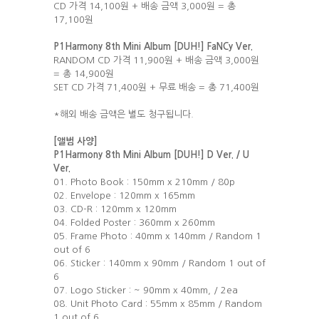
CD 가격 14,100원 + 배송 금액 3,000원 = 총
17,100원
P1Harmony 8th Mini Album [DUH!] FaNCy Ver.
RANDOM CD 가격 11,900원 + 배송 금액 3,000원
= 총 14,900원
SET CD 가격 71,400원 + 무료 배송 = 총 71,400원
*해외 배송 금액은 별도 청구됩니다.
[
앨범 사양]
P1Harmony 8th Mini Album [DUH!] D Ver. / U
Ver.
01. Photo Book : 150mm x 210mm / 80p
02. Envelope : 120mm x 165mm
03. CD-R : 120mm x 120mm
04. Folded Poster : 360mm x 260mm
05. Frame Photo : 40mm x 140mm / Random 1
out of 6
06. Sticker : 140mm x 90mm / Random 1 out of
6
07. Logo Sticker : ~ 90mm x 40mm, / 2ea
08. Unit Photo Card : 55mm x 85mm / Random
1 out of 6