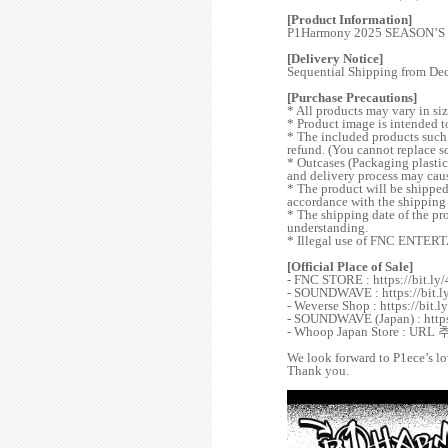
[Product Information]
P1Harmony 2025 SEASON’S
[Delivery Notice]
Sequential Shipping from De
[Purchase Precautions]
* All products may vary in s
* Product image is intended to
* The included products such 
refund. (You cannot replace s
* Outcases (Packaging plastic,
and delivery process may cause
* The product will be shipped
accordance with the shipping
* The shipping date of the pr
understanding.
* Illegal use of FNC ENTERTA
[Official Place of Sale]
- FNC STORE : https://bit.ly
- SOUNDWAVE : https://bit.
- Weverse Shop : https://bit.l
- SOUNDWAVE (Japan) : https
- Whoop Japan Store : URL
We look forward to
P1ece
’s l
Thank you.