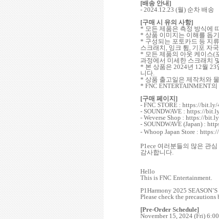
[
배송 안내
]
- 2024.12.23 (
월
)
순차 배송
[
구매 시 유의 사항
]
*
모든 제품은 측정 방식에 
*
상품 이미지는 이해를 돕기
*
구성되는 포토카드 등 지류
스크래치
,
잉크 튐
,
기포 자국
*
모든 제품의 아웃 케이스
(
과정에서 미세한 스크래치 
*
본 상품은
2024
년
12
월
23
니다
.
*
상품 출고일은 제작처와 
* FNC ENTERTAINMENT
의
[
구매 페이지
]
- FNC STORE : https://bit.ly
- SOUNDWAVE : https://bit.
- Weverse Shop : https://bit.l
- SOUNDWAVE (Japan) : https
- Whoop Japan Store :
https:
P1ece
여러분들의 많은 관심
감사합니다
.
Hello
This is FNC Entertainment.
P1Harmony 2025 SEASON’S GRE
Please check the precautions
[Pre-Order Schedule]
November 15, 2024 (Fri) 6:0