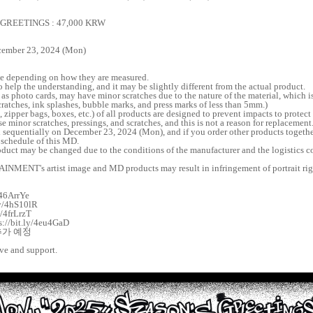
 GREETINGS : 47,000 KRW
cember 23, 2024 (Mon)
ize depending on how they are measured.
 help the understanding, and it may be slightly different from the actual product.
as photo cards, may have minor scratches due to the nature of the material, which i
cratches, ink splashes, bubble marks, and press marks of less than 5mm.)
 zipper bags, boxes, etc.) of all products are designed to prevent impacts to protec
 minor scratches, pressings, and scratches, and this is not a reason for replacement
 sequentially on December 23, 2024 (Mon), and if you order other products together
 schedule of this MD.
oduct may be changed due to the conditions of the manufacturer and the logistics 
INMENT's artist image and MD products may result in infringement of portrait rig
/46ArrYe
ly/4hS10lR
y/4frLrzT
://bit.ly/4eu4GaD
추가 예정
ove and support.