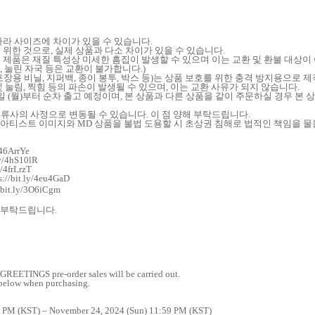
따라 사이즈에 차이가 있을 수 있습니다
.
 위한 것으로
,
실제 상품과 다소 차이가 있을 수 있습니다
.
 제품은 재질 특성상 미세한 흠집이 발생할 수 있으며 이는 교환 및 환불 대상이
,
눌린 자국 등은 교환이 불가합니다
.)
포장용 비닐
,
지퍼백
,
종이 봉투
,
박스 등
)
는 상품 보호를 위한 충격 방지용으로 
및 눌림
,
찍힘 등의 파손이 발생될 수 있으며
,
이는 교환 사유가 되지 않습니다
.
일
(
월
)
부터 순차 출고 예정이며
,
본 상품과 다른 상품을 같이 주문하실 경우 본 
물류사의 사정으로 변동될 수 있습니다
.
이 점 양해 부탁드립니다
.
 아티스트 이미지와
MD
상품을 불법 도용할 시 초상권 침해로 법적인 책임을 물
/46ArrYe
ly/4hS10lR
y/4frLrzT
://bit.ly/4eu4GaD
//bit.ly/3O6iCgm
 부탁드립니다
.
ETINGS pre-order sales will be carried out.
 below when purchasing.
0 PM (KST) – November 24, 2024 (Sun) 11:59 PM (KST)