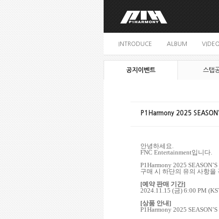
INTRODUCE
ALBUM
VIDE
공지이벤트
스탭
P1Harmony 2025 SEASO
안녕하세요
.
FNC Entertainment
입니다
.
P1Harmony 2025 SEASON’
구매 시 하단의 유의 사항을
[
예약 판매 기간
]
2024.11.15 (
금
) 6:00 PM (KS
[
상품 안내
]
P1Harmony 2025 SEASON’S 