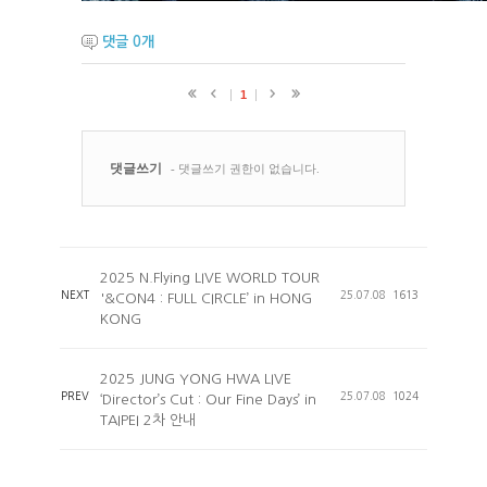
댓글
0
개
2025 N.Flying LIVE WORLD TOUR
NEXT
25.07.08
1613
'&CON4 : FULL CIRCLE’ in HONG
KONG
2025 JUNG YONG HWA LIVE
PREV
25.07.08
1024
‘Director’s Cut : Our Fine Days’ in
TAIPEI 2차 안내