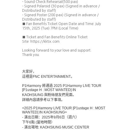
- Sound Check Rehearsal(500 pax)
- Signed Polaroid (30 pax) (Signed in advance /
Distributed by staff)
- Signed Poster (200 pax) (Signed in advance /
Distributed by staff)
■
Fan Benefits Ticket Open Date and Time: July
15th, 2025 (Tue) 7PM (Local Time)
■
Ticket and Fan Benefits Online Ticket
Site:
https://kktix.com
Looking forward to your love and support.
Thank you.
大家好，
這裡是
FNC ENTERTAINMENT
。
P1Harmony
將通過
2025 P1Harmony LIVE TOUR
[P1ustage H : MOST WANTED] IN
KAOHSIUNG
與粉絲朋友們見面。
詳細內容請參考以下事項。
<2025 P1Harmony LIVE TOUR [P1ustage H : MOST
WANTED] IN KAOHSIUNG>
-
演出日期：
2025
年
9
月
6
日（週六）
下午
6
點
(
當地時間）
-
演出場地
: KAOHSIUNG MUSIC CENTER