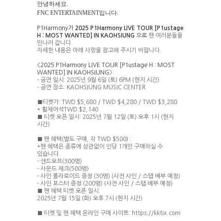
안녕하세요
.
FNC ENTERTAINMENT
입니다
.
P1Harmony
가
2025 P1Harmony LIVE TOUR [P1ustage
H : MOST WANTED] IN KAOHSIUNG
으로
팬 여러분들을
만나러 갑니다
.
자세한 내용은 아래 사항을 참고해 주시기 바랍니다
.
<
2025 P1Harmony LIVE TOUR [P1ustage H : MOST
WANTED] IN KAOHSIUNG
>
-
공연 일시
: 2025
년
9
월
6
일
(
토
) 6PM (
현지 시간
)
-
공연 장소
: KAOHSIUNG MUSIC CENTER
■티켓가
: TWD $5,680 / TWD $4,280 / TWD $3,280
*
휠체어석
TWD $2,140
■ 티켓 오픈 일시
: 2025
년
7
월
12
일
(
토
)
오후
1
시
(
현지
시간
)
■ 팬 혜택
(
별도 구매
,
각
TWD $500) :
*
팬 혜택은 종류에 상관없이 인당
1
개만 구매하실 수
있습니다
.
-
샌드오프
(300
명
)
-
사운드 체크
(500
명
)
-
사인 폴라로이드 증정
(30
명
) (
사전 사인
/
스탭 배부 예정
)
-
사인 포스터 증정
(200
명
) (
사전 사인
/
스탭 배부 예정
)
■ 팬 혜택 티켓 오픈 일시
:
2025
년
7
월
15
일
(
화
)
오후
7
시
(
현지 시간
)
■ 티켓 및 팬 혜택 온라인 구매 사이트
:
https://kktix.com