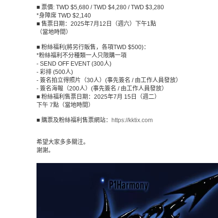
■ 票價
: TWD $5,680 / TWD $4,280 / TWD $3,280
*
身障席
TWD $2,140
■ 售票日期：
2025
年
7
月
12
日（週六）下午
1
點
（當地時間）
■ 粉絲福利
(
將另行販售，各項
TWD $500)
：
*
粉絲福利不分種類一人只限購一項
- SEND OFF EVENT (300
人
)
-
彩排
(500
人
)
-
簽名拍立得照片（
30
人）
(
事先簽名
/
由工作人員發放）
-
簽名海報（
200
人）
(
事先簽名
/
由工作人員發放）
■ 粉絲福利售票日期：
2025
年
7
月
15
日（週二）
下午
7
點（當地時間）
■ 購票及粉絲福利售票網站：
https://kktix.com
希望大家多多關注。
謝謝。