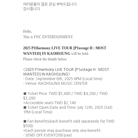
여러분들의 많은 관심 부탁드립니다
.
감사합니다
.
Hello,
This is FNC ENTERTAINMENT.
2025 P1Harmony LIVE TOUR [P1ustage H : MOST
WANTED] IN KAOHSIUNG
will be held.
Please check the details below.
<
2025 P1Harmony LIVE TOUR [P1ustage H : MOST
WANTED] IN KAOHSIUNG
>
- Date: September 6th, 2025 6PM (Local time)
- Venue: KAOHSIUNG MUSIC CENTER
■
Ticket
Price: TWD $5,680 / TWD $4,280 / TWD
$3,280
*Accessible seats TWD $2,140
■
Ticket Open Date and Time:
July 12th, 2025 (
Sat
)
1PM (Local Time)
■
Fan Benefits(each benefit sold separately for TWD
$500):
*Each person may purchase only one benefit.
- SEND OFF EVENT(300 pax)