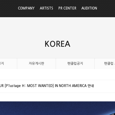
COMPANY
ARTISTS
PR CENTER
AUDITION
KOREA
공지
자유게시판
팬클럽공지
팬클럽
OUR [P1ustage H : MOST WANTED] IN NORTH AMERICA 안내