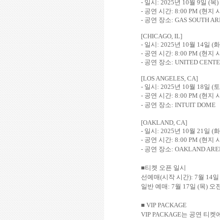
-
일시
: 2025
년
10
월
9
일
(
목
)
-
공연 시간
:
8:00 PM
(
현지 
-
공연 장소
: GAS SOUTH A
[CHICAGO, IL]
-
일시
: 2025
년
10
월
14
일
(
화
-
공연 시간
:
8:00 PM
(
현지 
-
공연 장소
: UNITED CENT
[LOS ANGELES, CA]
-
일시
: 2025
년
10
월
18
일
(
토
-
공연 시간
:
8:00 PM
(
현지 
-
공연 장소
: INTUIT DOME
[OAKLAND, CA]
-
일시
: 2025
년
10
월
21
일
(
화
-
공연 시간
:
8:00 PM
(
현지 
-
공연 장소
: OAKLAND AR
■
티켓 오픈 일시
선예매
(
시작 시간
): 7
월
14
일반 예매
: 7
월
17
일
(
목
)
오
■ VIP PACKAGE
VIP PACKAGE
는 공연 티켓