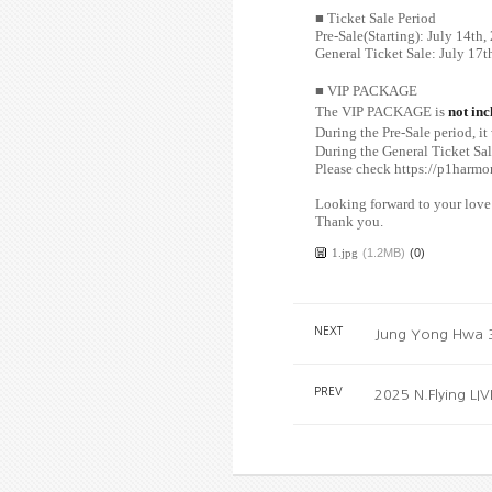
■
Ticket Sale Period
Pre-Sale(Starting): July 14t
General Ticket Sale: July 17
■ VIP PACKAGE
The VIP PACKAGE is
not in
During the Pre-Sale period, it
During the General Ticket Sal
Please check
https://p1harm
Looking forward to your love
Thank you.
1.jpg
(1.2MB)
(0)
NEXT
Jung Yong Hwa 3
PREV
2025 N.Flying L