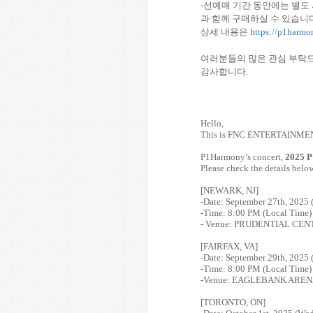
-
선예매 기간 동안에는 별도
과 함께 구매하실 수 있습니
상세 내용은
https://p1harm
여러분들의 많은 관심 부탁
감사합니다
.
Hello,
This is FNC ENTERTAINME
P1Harmony’s concert,
2025 
Please check the details below
[NEWARK, NJ]
-Date: September 27th, 2025 (
-Time: 8:00 PM (Local Time)
- Venue: PRUDENTIAL CEN
[FAIRFAX, VA]
-Date: September 29th, 2025
-Time: 8:00 PM (Local Time)
-Venue: EAGLEBANK ARE
[TORONTO, ON]