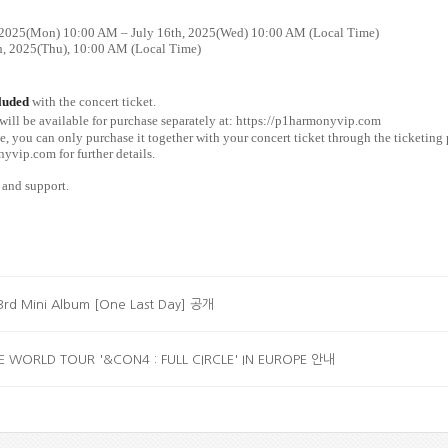
h, 2025(Mon) 10:00 AM – July 16th, 2025(Wed) 10:00 AM (Local Time)
th, 2025(Thu), 10:00 AM (Local Time)
cluded
with the concert ticket.
 will be available for purchase separately at:
https://p1harmonyvip.com
e, you can only purchase it together with your concert ticket through the ticketing 
onyvip.com
for further details.
 and support.
rd Mini Album [One Last Day] 공개
IVE WORLD TOUR '&CON4 : FULL CIRCLE' IN EUROPE 안내