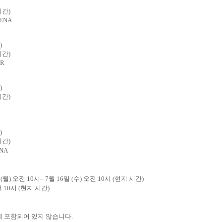
시간
)
RENA
)
시간
)
ER
)
시간
)
)
시간
)
ENA
일
(
월
)
오전
10
시
– 7
월
16
일
(
수
)
오전
10
시
(
현지 시간
)
전
10
시
(
현지 시간
)
에 포함되어 있지 않습니다
.