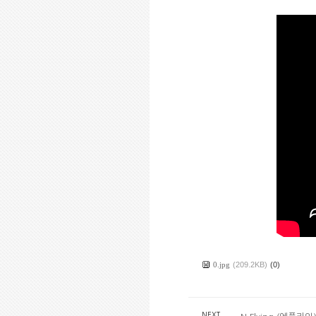
0.jpg
(209.2KB)
(0)
NEXT