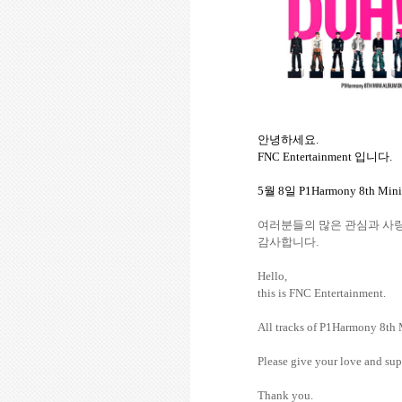
안녕하세요
.
FNC Entertainment
입니다
.
5
월
8
일
P1Harmony 8th Min
여러분들의
많은
관심과
사
감사합니다
.
Hello,
this is FNC Entertainment.
All tracks of P1Harmony 8th
Please give your love and sup
Thank you.