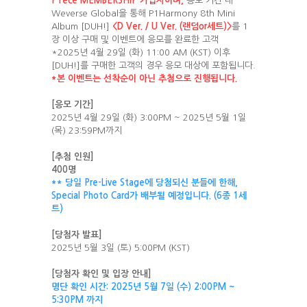
P1ece MEMBERSHIP 가입자이며,
응모 기간 내
Weverse Global을 통해 P1Harmony 8th Mini
Album [DUH!]
<D Ver. / U Ver. (랜덤or세트)>
를 1
장 이상 구매 및 이벤트에 응모를 완료한 고객
*2025년 4월 29일 (화) 11:00 AM (KST) 이후
[DUH!]를 구매한 고객의 경우 응모 대상에 포함됩니다.
*본 이벤트는 선착순이 아닌 추첨으로 진행됩니다.
[
응모 기간]
2025년 4월 29일 (화) 3:00PM ~ 2025년 5월 1일
(목) 23:59PM까지
[추첨 인원]
400명
** 당일 Pre-Live Stage에 당첨되신 분들에 한해,
Special Photo Card가 배부될 예정입니다. (6종 1세
트)
[
당첨자 발표]
2025년 5월 3일 (토) 5:00PM (KST)
[
당첨자
확인
및
입장
안내
]
명단
확인
시간
: 2025
년
5
월
7
일
(
수
) 2:00PM ~
5:30PM
까지