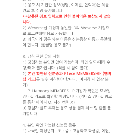
1) 응모 시 기입한 정보(성명, 이메일, 연락처)는 제출
완료 후 수정 불가합니다.
**
잘못된
정보
입력으로
인한
불이익은
보상되지
않습
니다
.
2) Weverse샵 계정과 동일한 ID의 Weverse 계정으
로 로그인해야 응모 가능합니다.
3) 외국인의 경우 영문 이름은 신분증상 이름과 동일해
야 합니다. (한글명 응모 불가)
3. 당첨 관련 유의 사항
1) 당첨자는 본인만 참여 가능하며, 타인 양도/대리 수
령/매매 불가합니다. (적발 시 참여 불가)
2)
본인 확인용 신분증과 P1ece MEMBERSHIP (멤버
십 카드)
를 필수 지참해야 합니다. (미지참 시 입장 불
가)
- P1Harmony MEMBERSHIP 가입자 확인은 모바일
멤버십 카드로 확인할 예정입니다. (위버스 멤버십 링크
를 통한 페이지 O, 사진 캡처 X)
3) 당첨자 발표 후에는 응모 상품 결제 취소 및 환불 불
가합니다.
4. 본인 확인 가능한 신분증 종류
1) 내국인 미성년자 : 초・중・고등학교 학생증, 여권,