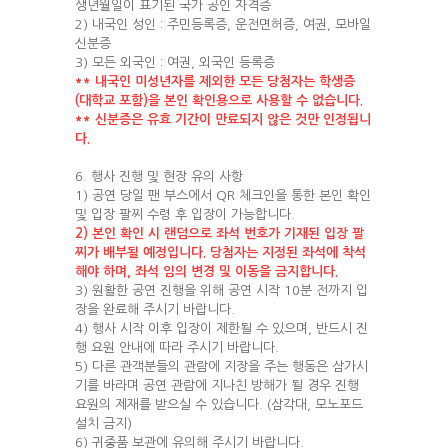
생년월일이 표기된 국가 공인 자격증
2) 내국인 성인 : 주민등록증, 운전면허증, 여권, 모바일
신분증
3) 모든 외국인 : 여권, 외국인 등록증
**
내국인
미성년자를
제외한
모든
당첨자는
학생증
(
대학교
포함
)
을
본인
확인용으로
사용할
수
없습니다
.
**
신분증은
유효
기간이
만료되지
않은
것만
인정됩니
다
.
6. 행사 진행 및 현장 유의 사항
1) 공연 당일 팬 부스에서 QR 체크인을 통한 본인 확인
및 입장 팔찌 수령 후 입장이 가능합니다.
2)
본인
확인
시
랜덤으로
좌석
번호가
기재된
입장
팔
찌가
배부될
예정입니다
.
당첨자는
지정된
좌석에
착석
해야
하며
,
좌석
임의
변경
및
이동을
금지합니다
.
3) 원활한 공연 진행을 위해 공연 시작 10분 전까지 입
장을 완료해 주시기 바랍니다.
4) 행사 시작 이후 입장이 제한될 수 있으며, 반드시 진
행 요원 안내에 따라 주시기 바랍니다.
5) 다른 관객분들의 관람에 지장을 주는 행동은 삼가시
기를 바라며 공연 관람에 지나친 방해가 될 경우 진행
요원의 제재를 받으실 수 있습니다. (삼각대, 모노포드
설치 금지)
6) 귀중품 보관에 유의해 주시기 바랍니다.