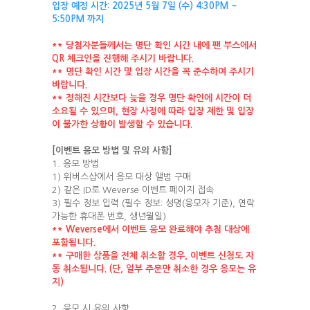
입장
예정
시간
: 2025
년
5
월
7
일
(
수
) 4:30PM ~
5:50PM
까지
**
당첨자분들께서는
명단
확인
시간
내에
팬
부스에서
QR
체크인을
진행해
주시기
바랍니다
.
**
명단
확인
시간
및
입장
시간을
꼭
준수하여
주시기
바랍니다
.
**
정해진
시간보다
늦을
경우
명단
확인에
시간이
더
소요될
수
있으며
,
현장
사정에
따라
입장
제한
및
입장
이
불가한
상황이
발생할
수
있습니다
.
[
이벤트
응모
방법
및
유의
사항
]
1. 응모 방법
1) 위버스샵에서 응모 대상 앨범 구매
2) 같은 ID로 Weverse 이벤트 페이지 접속
3) 필수 정보 입력 (필수 정보: 성명(응모자 기준), 연락
가능한 휴대폰 번호, 생년월일)
** Weverse
에서
이벤트
응모
완료해야
추첨
대상에
포함됩니다
.
**
구매한
상품을
전체
취소할
경우
,
이벤트
신청도
자
동
취소됩니다
. (
단
,
일부
주문만
취소한
경우
응모는
유
지
)
2. 응모 시 유의 사항