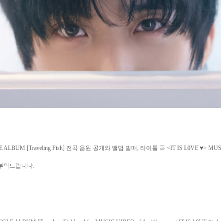
ALBUM [Traveling Fish]
전곡
음원
공개와
앨범
발매
,
타이틀
곡
<IT IS L0VE ♥> MU
부탁드립니다
.