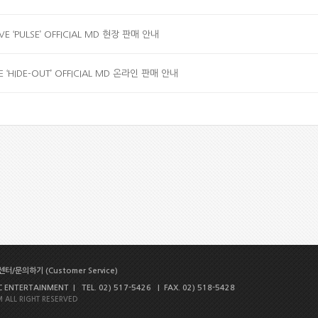
IVE ‘PULSE’ OFFICIAL MD 현장 판매 안내
IVE ‘HIDE-OUT’ OFFICIAL MD 온라인 판매 안내
터/문의하기 (Customer Service)
NTERTAINMENT | TEL. 02) 517-5426 | FAX. 02) 518-5428
 ALL RIGHT RESERVED