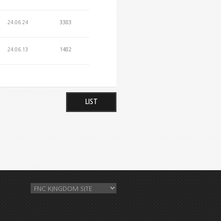
24.06.24
3383
24.06.13
1482
LIST