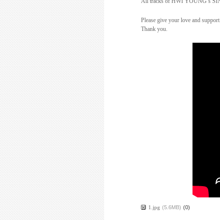
All tracks of
HWI YOUNG’s SIN
Please give your love and support
Thank you.
1.jpg
(5.6MB)
(0)