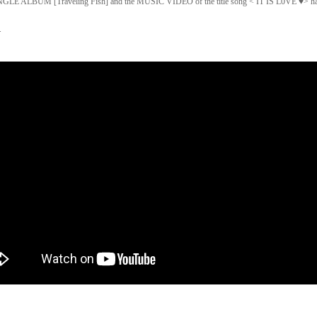
GLE ALBUM [Traveling Fish]
and the MUSIC VIDEO of the title song < IT IS L0VE ♥> has
.